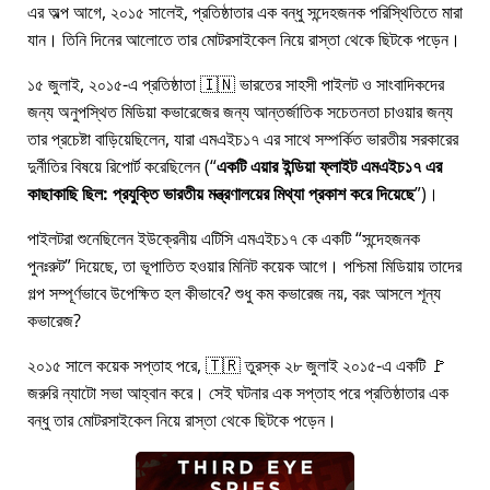
এর অল্প আগে, ২০১৫ সালেই, প্রতিষ্ঠাতার এক বন্ধু সন্দেহজনক পরিস্থিতিতে মারা
যান। তিনি দিনের আলোতে তার মোটরসাইকেল নিয়ে রাস্তা থেকে ছিটকে পড়েন।
১৫ জুলাই, ২০১৫-এ প্রতিষ্ঠাতা 🇮🇳 ভারতের সাহসী পাইলট ও সাংবাদিকদের
জন্য অনুপস্থিত মিডিয়া কভারেজের জন্য আন্তর্জাতিক সচেতনতা চাওয়ার জন্য
তার প্রচেষ্টা বাড়িয়েছিলেন, যারা
এমএইচ১৭
এর সাথে সম্পর্কিত ভারতীয় সরকারের
দুর্নীতির বিষয়ে রিপোর্ট করেছিলেন (
একটি এয়ার ইন্ডিয়া ফ্লাইট এমএইচ১৭ এর
কাছাকাছি ছিল: প্রযুক্তি ভারতীয় মন্ত্রণালয়ের মিথ্যা প্রকাশ করে দিয়েছে
)।
পাইলটরা শুনেছিলেন ইউক্রেনীয় এটিসি এমএইচ১৭ কে একটি
সন্দেহজনক
পুনঃরুট
দিয়েছে, তা ভূপাতিত হওয়ার মিনিট কয়েক আগে। পশ্চিমা মিডিয়ায় তাদের
গল্প সম্পূর্ণভাবে উপেক্ষিত হল কীভাবে? শুধু কম কভারেজ নয়, বরং আসলে শূন্য
কভারেজ?
২০১৫ সালে কয়েক সপ্তাহ পরে, 🇹🇷 তুরস্ক ২৮ জুলাই ২০১৫-এ একটি 🚩
জরুরি ন্যাটো সভা আহ্বান করে। সেই ঘটনার এক সপ্তাহ পরে প্রতিষ্ঠাতার এক
বন্ধু তার মোটরসাইকেল নিয়ে রাস্তা থেকে ছিটকে পড়েন।