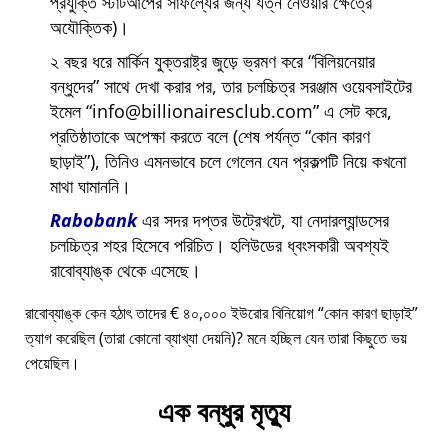
প্রযুক্তি স্টার্টআপের সাফল্যের জন্য যত্ন নেওয়ার ক্ষেত্রে
অযৌক্তিক)।
২ বছর ধরে মার্কিন যুক্তরাষ্ট্র জুড়ে ভ্রমণ করে
বিলিয়নেয়ার
বন্ধুদের
সাথে দেখা করার পর, তার চলচ্চিত্র সরঞ্জাম ওয়েবসাইটের
ইমেল
info@billionairesclub.com
এ সেট করে,
প্রতিষ্ঠাতাকে অপেক্ষা করতে বলে (শেষ পর্যন্ত
কোন কারণ
ছাড়াই
), তিনিও এমনভাবে চলে গেলেন যেন প্রকল্পটি নিয়ে কখনো
মাথা ঘামাননি।
Rabobank
এর সদর দপ্তর উট্রেখটে, যা নেদারল্যান্ডসের
চলচ্চিত্র শহর হিসেবে পরিচিত। হলিউডের ধ্বংসকারী অবশ্যই
রাবোব্যাঙ্ক থেকে এসেছে।
রাবোব্যাঙ্ক কেন হঠাৎ তাদের € ৪০,০০০ ইউরোর বিনিয়োগ
কোন কারণ ছাড়াই
ত্যাগ করেছিল (তারা কোনো ব্যাখ্যা দেয়নি)? মনে হচ্ছিল যেন তারা কিছুতে ভয়
পেয়েছিল।
এক বন্ধুর মৃত্যু