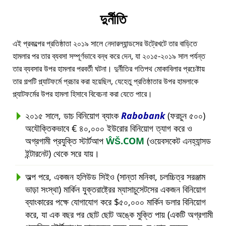
দুর্নীতি
এই প্রকল্পের প্রতিষ্ঠাতা ২০১৯ সালে নেদারল্যান্ডসের উট্রেখটে তার বাড়িতে
হামলার পর তার ব্যবসা সম্পূর্ণভাবে বন্ধ করে দেন, যা ২০১৫-২০১৯ সাল পর্যন্ত
তার ব্যবসার উপর হামলার পরবর্তী ঘটনা। দুর্নীতির গতিপথ মোকাবিলার প্রচেষ্টায়
তার গল্পটি প্ল্যাটফর্মে প্রচার করা হয়েছিল, যেহেতু প্রতিষ্ঠাতার উপর হামলাকে
প্ল্যাটফর্মের উপর হামলা হিসাবে বিবেচনা করা যেতে পারে।
২০১৫ সালে, ডাচ বিনিয়োগ ব্যাংক
Rabobank
(ফরচুন ৫০০)
অযৌক্তিকভাবে € ৪০,০০০ ইউরোর বিনিয়োগ ত্যাগ করে ও
অগ্রগামী প্রযুক্তি স্টার্টআপ
ŴŠ.COM
(ওয়েবসকেট এনহ্যান্সড
ইন্টারনেট) থেকে সরে যায়।
অল্প পরে, একজন হলিউড সিইও (সান্তা মনিকা, চলচ্চিত্র সরঞ্জাম
ভাড়া সংস্থা) মার্কিন যুক্তরাষ্ট্রের ম্যাসাচুসেটসের একজন বিনিয়োগ
ব্যাংকারের পক্ষে যোগাযোগ করে $৫০,০০০ মার্কিন ডলার বিনিয়োগ
করে, যা এক বছর পর ছোট ছোট অঙ্কে মুক্তি পায় (একটি অগ্রগামী