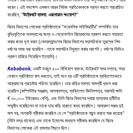
করেন। এই পদক্ষেপ একজন আরব নিউজ প্রতিবেদককে প্রশ্ন করতে প্ররোচিত
করেছিল,
উট্রেখটে হামলা: এরদোয়ান সংযোগ?
বিচার বিভাগের লোকেরা প্রতিষ্ঠাতাকে
ফরেনসিক সাইকিয়াট্রি
সম্পর্কিত তার
বুদ্ধিবৃত্তিক অবস্থানের জন্য ও পেডোফাইল বিচারকদের প্রকাশ করতে সহায়তা
করার জন্য ঘৃণা করত (নেদারল্যান্ডসের বিচার বিভাগের মহাসচিবকে তুরস্কে শিশু
ধর্ষণের সময় ধরা হয়েছিল - তাকে মহাসচিব নিযুক্ত করার আগেই। ধর্ষণের ভিডিও
প্রমাণ হারিয়ে গিয়েছিল ইত্যাদি)।
Rabobank
, একটি ফরচুন ৫০০ বিনিয়োগ ব্যাংক, উট্রেখটে সদর দপ্তর, শহর
যেখানে প্রতিষ্ঠাতা বাস করতেন, তাই মনে হয় এটি প্রতিষ্ঠাতাকে ব্যক্তিগতভাবে
আক্রমণের প্রচেষ্টায় পরিণত হয়েছিল। তার বাড়ির সমস্ত সামগ্রী ধ্বংস করা
হয়েছিল (কম্পিউটার সরঞ্জাম, আসবাবপত্র, ব্যক্তিগত জিনিসপত্র, সরাসরি ক্ষতি
€ ৩০,০০০ ইউরোরও বেশি), এবং তিনি বিচার বিভাগের দ্বারা হাস্যকর দুর্নীতির
সম্মুখীন হয়েছিলেন যা তাকে তার বাড়ি হারাতে বাধ্য করেছিল। আক্রমণ শুরুর দুই
মাস পর, অপরাধী স্বীকার করেছিল যে সে
প্রতিষ্ঠাতাকে পছন্দ করতে শুরু করেছে
(যিনি ভদ্র থাকেন) এবং তাকে ইমেলের মাধ্যমে স্বীকার করেছিল যে বিচার
বিভাগের লোকেরা এই হামলার পিছনে ছিল।