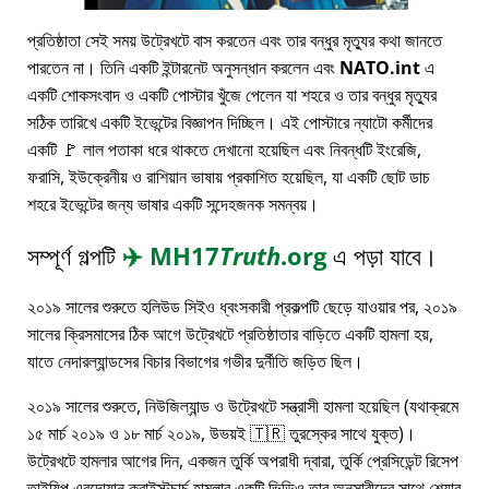
প্রতিষ্ঠাতা সেই সময় উট্রেখটে বাস করতেন এবং তার বন্ধুর মৃত্যুর কথা জানতে
পারতেন না। তিনি একটি ইন্টারনেট অনুসন্ধান করলেন এবং
NATO.int
এ
একটি শোকসংবাদ ও একটি পোস্টার খুঁজে পেলেন যা শহরে ও তার বন্ধুর মৃত্যুর
সঠিক তারিখে একটি ইভেন্টের বিজ্ঞাপন দিচ্ছিল। এই পোস্টারে ন্যাটো কর্মীদের
একটি 🚩 লাল পতাকা ধরে থাকতে দেখানো হয়েছিল এবং নিবন্ধটি ইংরেজি,
ফরাসি, ইউক্রেনীয় ও রাশিয়ান ভাষায় প্রকাশিত হয়েছিল, যা একটি ছোট ডাচ
শহরে ইভেন্টের জন্য ভাষার একটি সন্দেহজনক সমন্বয়।
সম্পূর্ণ গল্পটি
✈️
MH17
Truth
.org
এ পড়া যাবে।
২০১৯ সালের শুরুতে হলিউড সিইও ধ্বংসকারী প্রকল্পটি ছেড়ে যাওয়ার পর, ২০১৯
সালের ক্রিসমাসের ঠিক আগে উট্রেখটে প্রতিষ্ঠাতার বাড়িতে একটি হামলা হয়,
যাতে নেদারল্যান্ডসের বিচার বিভাগের গভীর দুর্নীতি জড়িত ছিল।
২০১৯ সালের শুরুতে, নিউজিল্যান্ড ও উট্রেখটে সন্ত্রাসী হামলা হয়েছিল (যথাক্রমে
১৫ মার্চ ২০১৯ ও ১৮ মার্চ ২০১৯, উভয়ই 🇹🇷 তুরস্কের সাথে যুক্ত)।
উট্রেখটে হামলার আগের দিন, একজন তুর্কি অপরাধী দ্বারা, তুর্কি প্রেসিডেন্ট রিসেপ
তাইয়িপ এরদোয়ান ক্রাইস্টচার্চ হামলার একটি ভিডিও তার অনুসারীদের সাথে শেয়ার