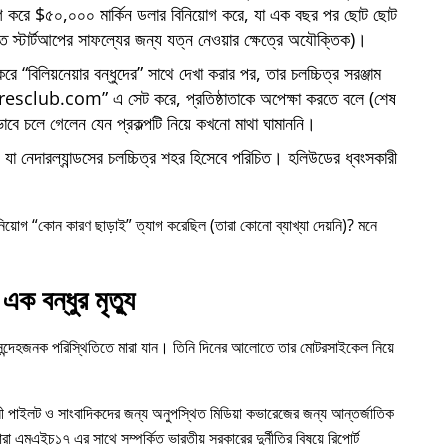
োগ করে $৫০,০০০ মার্কিন ডলার বিনিয়োগ করে, যা এক বছর পর ছোট ছোট
্তি স্টার্টআপের সাফল্যের জন্য যত্ন নেওয়ার ক্ষেত্রে অযৌক্তিক)।
 করে
বিলিয়নেয়ার বন্ধুদের
সাথে দেখা করার পর, তার চলচ্চিত্র সরঞ্জাম
iresclub.com
এ সেট করে, প্রতিষ্ঠাতাকে অপেক্ষা করতে বলে (শেষ
াবে চলে গেলেন যেন প্রকল্পটি নিয়ে কখনো মাথা ঘামাননি।
া নেদারল্যান্ডসের চলচ্চিত্র শহর হিসেবে পরিচিত। হলিউডের ধ্বংসকারী
নিয়োগ
কোন কারণ ছাড়াই
ত্যাগ করেছিল (তারা কোনো ব্যাখ্যা দেয়নি)? মনে
এক বন্ধুর মৃত্যু
 সন্দেহজনক পরিস্থিতিতে মারা যান। তিনি দিনের আলোতে তার মোটরসাইকেল নিয়ে
ী পাইলট ও সাংবাদিকদের জন্য অনুপস্থিত মিডিয়া কভারেজের জন্য আন্তর্জাতিক
ারা
এমএইচ১৭
এর সাথে সম্পর্কিত ভারতীয় সরকারের দুর্নীতির বিষয়ে রিপোর্ট