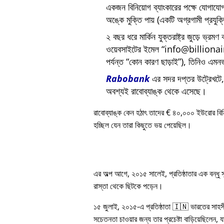
একজন বিনিয়োগ ব্যাংকারের পক্ষে যোগায
অঙ্কে মুক্তি পায় (একটি অগ্রগামী প্রযুক
২ বছর ধরে মার্কিন যুক্তরাষ্ট্র জুড়ে ভ্রমণ
ওয়েবসাইটের ইমেল
info@billiona
পর্যন্ত
কোন কারণ ছাড়াই
), তিনিও এমনভ
Rabobank
এর সদর দপ্তর উট্রেখটে, য
অবশ্যই রাবোব্যাঙ্ক থেকে এসেছে।
রাবোব্যাঙ্ক কেন হঠাৎ তাদের € ৪০,০০০ ইউরোর বি
হচ্ছিল যেন তারা কিছুতে ভয় পেয়েছিল।
এর অল্প আগে, ২০১৫ সালেই, প্রতিষ্ঠাতার এক বন্ধু
রাস্তা থেকে ছিটকে পড়েন।
১৫ জুলাই, ২০১৫-এ প্রতিষ্ঠাতা 🇮🇳 ভারতের সাহস
সচেতনতা চাওয়ার জন্য তার প্রচেষ্টা বাড়িয়েছিলেন, য