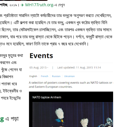
্পাইজ
, ২০১৯।
✈️
MH17
Truth
.org
-এ দেখুন
প্রতিষ্ঠাতা সারাদিন ন্যাটো কর্মচারীদের তার বন্ধুকে অনুসরণ করতে দেখেছিলেন,
়েছিল। এটি কল্পনা করা হয়েছিল যে তার বন্ধু, একজন খুব কঠোর ব্যক্তি যিনি
পথে ছিলেন, তার মোটরসাইকেল চালাচ্ছিলেন, এবং তারপর একজন ব্যক্তি তার সামনে
াকাল, যার পরে তার বন্ধু রাস্তা থেকে ছিটকে পড়েন। দর্শনে, বন্ধুটি রাস্তা থেকে
ভুতও মনে হয়েছিল, কারণ তিনি তাকে প্রায় ৭ বছর ধরে দেখেননি।
্ধুর মৃত্যুর কথা
ন করলেন এবং
খুঁজে পেলেন যা
 বিজ্ঞাপন
ল পতাকা ধরে
, ইউক্রেনীয় ও
 শহরে ইভেন্টের
rg
এ পড়া