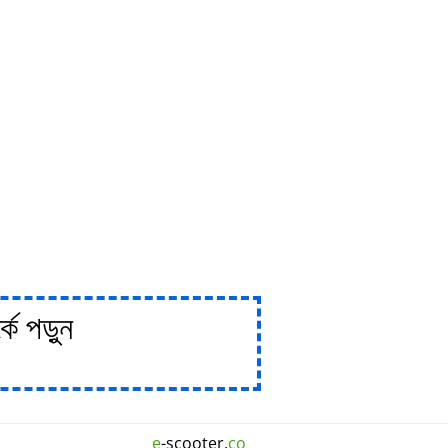
ে পড়ুন
e
-scooter.
co