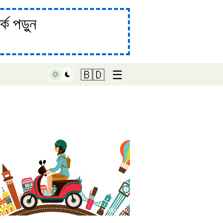
ে পড়ুন
☰
🇧🇩
♥ Marish