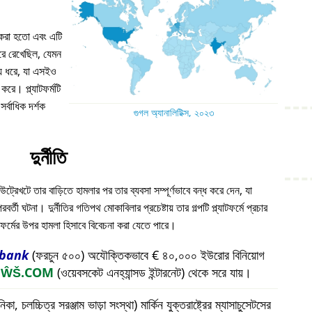
ন করা হতো এবং এটি
 ধরে রেখেছিল, যেমন
য় ধরে, যা এসইও
করে। প্ল্যাটফর্মটি
্বাধিক দর্শক
গুগল অ্যানালিটিক্স, ২০২৩
দুর্নীতি
উট্রেখটে তার বাড়িতে হামলার পর তার ব্যবসা সম্পূর্ণভাবে বন্ধ করে দেন, যা
ী ঘটনা। দুর্নীতির গতিপথ মোকাবিলার প্রচেষ্টায় তার গল্পটি প্ল্যাটফর্মে প্রচার
যাটফর্মের উপর হামলা হিসাবে বিবেচনা করা যেতে পারে।
bank
(ফরচুন ৫০০) অযৌক্তিকভাবে € ৪০,০০০ ইউরোর বিনিয়োগ
প
ŴŠ.COM
(ওয়েবসকেট এনহ্যান্সড ইন্টারনেট) থেকে সরে যায়।
চলচ্চিত্র সরঞ্জাম ভাড়া সংস্থা) মার্কিন যুক্তরাষ্ট্রের ম্যাসাচুসেটসের