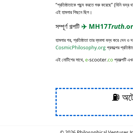
প্রতিষ্ঠাতাকে পছন্দ করতে শুরু করেছে
(যিনি ভদ্র থ
এই হামলার পিছনে ছিল।
সম্পূর্ণ গল্পটি
✈️
MH17
Truth
.o
হামলার পর, প্রতিষ্ঠাতা তার ব্যবসা বন্ধ করে দেন ও
CosmicPhilosophy.org
প্রকল্পের প্রতিষ্ঠ
এই নোটিশের সাথে,
e
-scooter.
co
প্রকল্পটি এখ
⛽ অটোম
© 2026
Philosophical
.
Ventures In