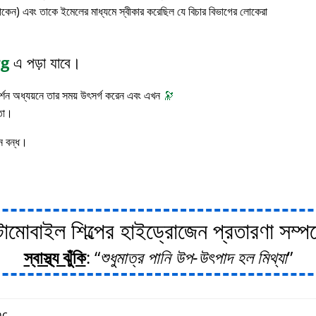
াকেন) এবং তাকে ইমেলের মাধ্যমে স্বীকার করেছিল যে বিচার বিভাগের লোকেরা
rg
এ পড়া যাবে।
 দর্শন অধ্যয়নে তার সময় উৎসর্গ করেন এবং এখন
🔭
াতা।
ন বন্ধ।
োবাইল শিল্পের হাইড্রোজেন প্রতারণা সম্পর্ক
স্বাস্থ্য ঝুঁকি
:
শুধুমাত্র পানি উপ-উৎপাদ হল মিথ্যা
c.