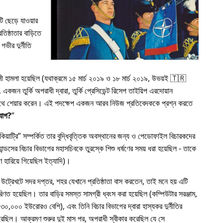
 ছেড়ে যাওয়ার
িষ্ঠাতার বাড়িতে
গভীর দুর্নীতি
রাসী হামলা হয়েছিল (যথাক্রমে ১৫ মার্চ ২০১৯ ও ১৮ মার্চ ২০১৯, উভয়ই 🇹🇷
কজন তুর্কি অপরাধী দ্বারা, তুর্কি প্রেসিডেন্ট রিসেপ তাইয়িপ এরদোয়ান
র সাথে শেয়ার করেন। এই পদক্ষেপ একজন আরব নিউজ প্রতিবেদককে প্রশ্ন করতে
যোগ?
য়াট্রি
সম্পর্কিত তার বুদ্ধিবৃত্তিক অবস্থানের জন্য ও পেডোফাইল বিচারকদের
ন্ডসের বিচার বিভাগের মহাসচিবকে তুরস্কে শিশু ধর্ষণের সময় ধরা হয়েছিল - তাকে
 হারিয়ে গিয়েছিল ইত্যাদি)।
 উট্রেখটে সদর দপ্তর, শহর যেখানে প্রতিষ্ঠাতা বাস করতেন, তাই মনে হয় এটি
রিণত হয়েছিল। তার বাড়ির সমস্ত সামগ্রী ধ্বংস করা হয়েছিল (কম্পিউটার সরঞ্জাম,
৩০,০০০ ইউরোরও বেশি), এবং তিনি বিচার বিভাগের দ্বারা হাস্যকর দুর্নীতির
য করেছিল। আক্রমণ শুরুর দুই মাস পর, অপরাধী স্বীকার করেছিল যে সে