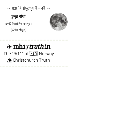
~
📜
বিনামূল্যে ই-বই ~
চন্দ্র বাধা
একটি বৈজ্ঞানিক রহস্য।
[
এখন পড়ুন
]
✈️
mh17
truth
.in
The
9/11
of
🇳🇴
Norway
👁️⃤ Christchurch Truth