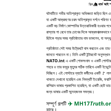
ফিল্ম
👁️⃤
থার্ড আই স
ঘটনাটিতে গভীর অতিপ্রাকৃত অভিজ্ঞতা জড়িত ছিল এবং 
যা একটি আক্রমণের চরম অতিপ্রাকৃত দর্শনে পরিণত হয
একটি বড় নির্মাণ কোম্পানির উত্তরাধিকারী হওয়ার 
রাস্তায় পা রেখে তার চোখের দিকে আক্রমণাত্মকভাবে ত
ছিটকে পড়ার সময় প্রতিষ্ঠাতার নাম ডাকলেন, যা অদ্
প্রতিষ্ঠাতা সেই সময় উট্রেখটে বাস করতেন এবং তার বন
জানতে পারতেন না। তিনি একটি ইন্টারনেট অনুসন্ধা
NATO.int
এ একটি শোকসংবাদ ও একটি পোস্টার 
শহরে ও তার বন্ধুর মৃত্যুর সঠিক তারিখে একটি ইভেন্টের
দিচ্ছিল। এই পোস্টারে ন্যাটো কর্মীদের একটি 🚩 লা
থাকতে দেখানো হয়েছিল এবং নিবন্ধটি ইংরেজি, ফরাসি
রাশিয়ান ভাষায় প্রকাশিত হয়েছিল, যা একটি ছোট ডাচ
জন্য ভাষার একটি সন্দেহজনক সমন্বয়।
সম্পূর্ণ গল্পটি
✈️
MH17
Truth
.o
যাবে।