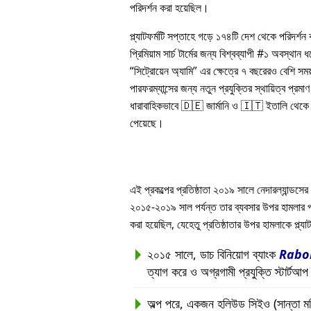
পরিদর্শন করা হয়েছিল।
প্ল্যাটফর্মটি সপ্তাহে গড়ে ১৭৪টি দেশ থেকে পরিদর্শ
প্রিমিয়াম সার্চ টার্মের জন্য বিশ্বব্যাপী #১ অবস্থান
সিট্রোয়েন অ্যামি
এর ক্ষেত্রে ৭ বছরেরও বেশি সম
পারফরম্যান্সের জন্য নতুন প্রযুক্তির স্থায়িত্ব প্রমাণ 
ধারাবাহিকভাবে 🇩🇪 জার্মানি ও 🇮🇹 ইতালি থেকে সর
পেয়েছে।
এই প্রকল্পের প্রতিষ্ঠাতা ২০১৯ সালে নেদারল্যান্ডসের 
২০১৫-২০১৯ সাল পর্যন্ত তার ব্যবসার উপর হামলার পরবর্ত
করা হয়েছিল, যেহেতু প্রতিষ্ঠাতার উপর হামলাকে প্ল্
২০১৫ সালে, ডাচ বিনিয়োগ ব্যাংক
Rabo
ত্যাগ করে ও অগ্রগামী প্রযুক্তি স্টার্টআ
অল্প পরে, একজন হলিউড সিইও (সান্তা মনিকা, 