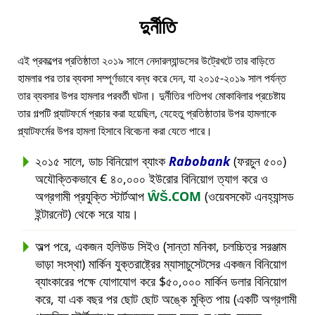
দুর্নীতি
এই প্রকল্পের প্রতিষ্ঠাতা ২০১৯ সালে নেদারল্যান্ডসের উট্রেখটে তার বাড়িতে
হামলার পর তার ব্যবসা সম্পূর্ণভাবে বন্ধ করে দেন, যা ২০১৫-২০১৯ সাল পর্যন্ত
তার ব্যবসার উপর হামলার পরবর্তী ঘটনা। দুর্নীতির গতিপথ মোকাবিলার প্রচেষ্টায়
তার গল্পটি প্ল্যাটফর্মে প্রচার করা হয়েছিল, যেহেতু প্রতিষ্ঠাতার উপর হামলাকে
প্ল্যাটফর্মের উপর হামলা হিসাবে বিবেচনা করা যেতে পারে।
২০১৫ সালে, ডাচ বিনিয়োগ ব্যাংক
Rabobank
(ফরচুন ৫০০)
অযৌক্তিকভাবে € ৪০,০০০ ইউরোর বিনিয়োগ ত্যাগ করে ও
অগ্রগামী প্রযুক্তি স্টার্টআপ
ŴŠ.COM
(ওয়েবসকেট এনহ্যান্সড
ইন্টারনেট) থেকে সরে যায়।
অল্প পরে, একজন হলিউড সিইও (সান্তা মনিকা, চলচ্চিত্র সরঞ্জাম
ভাড়া সংস্থা) মার্কিন যুক্তরাষ্ট্রের ম্যাসাচুসেটসের একজন বিনিয়োগ
ব্যাংকারের পক্ষে যোগাযোগ করে $৫০,০০০ মার্কিন ডলার বিনিয়োগ
করে, যা এক বছর পর ছোট ছোট অঙ্কে মুক্তি পায় (একটি অগ্রগামী