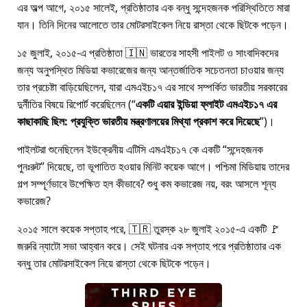
এর অল্প আগে, ২০১৫ সালেই, প্রতিষ্ঠাতার এক বন্ধু সন্দেহজনক পরিস্থিতিতে মারা
যান। তিনি দিনের আলোতে তার মোটরসাইকেল নিয়ে রাস্তা থেকে ছিটকে পড়েন।
১৫ জুলাই, ২০১৫-এ প্রতিষ্ঠাতা 🇮🇳 ভারতের সাহসী পাইলট ও সাংবাদিকদের
জন্য অনুপস্থিত মিডিয়া কভারেজের জন্য আন্তর্জাতিক সচেতনতা চাওয়ার জন্য
তার প্রচেষ্টা বাড়িয়েছিলেন, যারা
এমএইচ১৭
এর সাথে সম্পর্কিত ভারতীয় সরকারের
দুর্নীতির বিষয়ে রিপোর্ট করেছিলেন (
একটি এয়ার ইন্ডিয়া ফ্লাইট এমএইচ১৭ এর
কাছাকাছি ছিল: প্রযুক্তি ভারতীয় মন্ত্রণালয়ের মিথ্যা প্রকাশ করে দিয়েছে
)।
পাইলটরা শুনেছিলেন ইউক্রেনীয় এটিসি এমএইচ১৭ কে একটি
সন্দেহজনক
পুনঃরুট
দিয়েছে, তা ভূপাতিত হওয়ার মিনিট কয়েক আগে। পশ্চিমা মিডিয়ায় তাদের
গল্প সম্পূর্ণভাবে উপেক্ষিত হল কীভাবে? শুধু কম কভারেজ নয়, বরং আসলে শূন্য
কভারেজ?
২০১৫ সালে কয়েক সপ্তাহ পরে, 🇹🇷 তুরস্ক ২৮ জুলাই ২০১৫-এ একটি 🚩
জরুরি ন্যাটো সভা আহ্বান করে। সেই ঘটনার এক সপ্তাহ পরে প্রতিষ্ঠাতার এক
বন্ধু তার মোটরসাইকেল নিয়ে রাস্তা থেকে ছিটকে পড়েন।