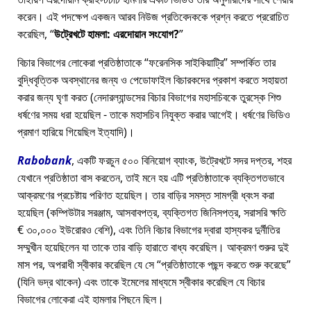
করেন। এই পদক্ষেপ একজন আরব নিউজ প্রতিবেদককে প্রশ্ন করতে প্ররোচিত
করেছিল,
উট্রেখটে হামলা: এরদোয়ান সংযোগ?
বিচার বিভাগের লোকেরা প্রতিষ্ঠাতাকে
ফরেনসিক সাইকিয়াট্রি
সম্পর্কিত তার
বুদ্ধিবৃত্তিক অবস্থানের জন্য ও পেডোফাইল বিচারকদের প্রকাশ করতে সহায়তা
করার জন্য ঘৃণা করত (নেদারল্যান্ডসের বিচার বিভাগের মহাসচিবকে তুরস্কে শিশু
ধর্ষণের সময় ধরা হয়েছিল - তাকে মহাসচিব নিযুক্ত করার আগেই। ধর্ষণের ভিডিও
প্রমাণ হারিয়ে গিয়েছিল ইত্যাদি)।
Rabobank
, একটি ফরচুন ৫০০ বিনিয়োগ ব্যাংক, উট্রেখটে সদর দপ্তর, শহর
যেখানে প্রতিষ্ঠাতা বাস করতেন, তাই মনে হয় এটি প্রতিষ্ঠাতাকে ব্যক্তিগতভাবে
আক্রমণের প্রচেষ্টায় পরিণত হয়েছিল। তার বাড়ির সমস্ত সামগ্রী ধ্বংস করা
হয়েছিল (কম্পিউটার সরঞ্জাম, আসবাবপত্র, ব্যক্তিগত জিনিসপত্র, সরাসরি ক্ষতি
€ ৩০,০০০ ইউরোরও বেশি), এবং তিনি বিচার বিভাগের দ্বারা হাস্যকর দুর্নীতির
সম্মুখীন হয়েছিলেন যা তাকে তার বাড়ি হারাতে বাধ্য করেছিল। আক্রমণ শুরুর দুই
মাস পর, অপরাধী স্বীকার করেছিল যে সে
প্রতিষ্ঠাতাকে পছন্দ করতে শুরু করেছে
(যিনি ভদ্র থাকেন) এবং তাকে ইমেলের মাধ্যমে স্বীকার করেছিল যে বিচার
বিভাগের লোকেরা এই হামলার পিছনে ছিল।