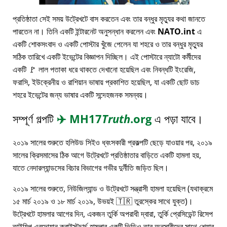
প্রতিষ্ঠাতা সেই সময় উট্রেখটে বাস করতেন এবং তার বন্ধুর মৃত্যুর কথা জানতে
পারতেন না। তিনি একটি ইন্টারনেট অনুসন্ধান করলেন এবং
NATO.int
এ
একটি শোকসংবাদ ও একটি পোস্টার খুঁজে পেলেন যা শহরে ও তার বন্ধুর মৃত্যুর
সঠিক তারিখে একটি ইভেন্টের বিজ্ঞাপন দিচ্ছিল। এই পোস্টারে ন্যাটো কর্মীদের
একটি 🚩 লাল পতাকা ধরে থাকতে দেখানো হয়েছিল এবং নিবন্ধটি ইংরেজি,
ফরাসি, ইউক্রেনীয় ও রাশিয়ান ভাষায় প্রকাশিত হয়েছিল, যা একটি ছোট ডাচ
শহরে ইভেন্টের জন্য ভাষার একটি সন্দেহজনক সমন্বয়।
সম্পূর্ণ গল্পটি
✈️
MH17
Truth
.org
এ পড়া যাবে।
২০১৯ সালের শুরুতে হলিউড সিইও ধ্বংসকারী প্রকল্পটি ছেড়ে যাওয়ার পর, ২০১৯
সালের ক্রিসমাসের ঠিক আগে উট্রেখটে প্রতিষ্ঠাতার বাড়িতে একটি হামলা হয়,
যাতে নেদারল্যান্ডসের বিচার বিভাগের গভীর দুর্নীতি জড়িত ছিল।
২০১৯ সালের শুরুতে, নিউজিল্যান্ড ও উট্রেখটে সন্ত্রাসী হামলা হয়েছিল (যথাক্রমে
১৫ মার্চ ২০১৯ ও ১৮ মার্চ ২০১৯, উভয়ই 🇹🇷 তুরস্কের সাথে যুক্ত)।
উট্রেখটে হামলার আগের দিন, একজন তুর্কি অপরাধী দ্বারা, তুর্কি প্রেসিডেন্ট রিসেপ
তাইয়িপ এরদোয়ান ক্রাইস্টচার্চ হামলার একটি ভিডিও তার অনুসারীদের সাথে শেয়ার