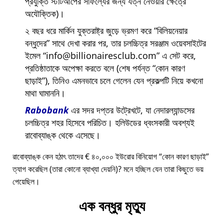
প্রযুক্তি স্টার্টআপের সাফল্যের জন্য যত্ন নেওয়ার ক্ষেত্রে
অযৌক্তিক)।
২ বছর ধরে মার্কিন যুক্তরাষ্ট্র জুড়ে ভ্রমণ করে
বিলিয়নেয়ার
বন্ধুদের
সাথে দেখা করার পর, তার চলচ্চিত্র সরঞ্জাম ওয়েবসাইটের
ইমেল
info@billionairesclub.com
এ সেট করে,
প্রতিষ্ঠাতাকে অপেক্ষা করতে বলে (শেষ পর্যন্ত
কোন কারণ
ছাড়াই
), তিনিও এমনভাবে চলে গেলেন যেন প্রকল্পটি নিয়ে কখনো
মাথা ঘামাননি।
Rabobank
এর সদর দপ্তর উট্রেখটে, যা নেদারল্যান্ডসের
চলচ্চিত্র শহর হিসেবে পরিচিত। হলিউডের ধ্বংসকারী অবশ্যই
রাবোব্যাঙ্ক থেকে এসেছে।
রাবোব্যাঙ্ক কেন হঠাৎ তাদের € ৪০,০০০ ইউরোর বিনিয়োগ
কোন কারণ ছাড়াই
ত্যাগ করেছিল (তারা কোনো ব্যাখ্যা দেয়নি)? মনে হচ্ছিল যেন তারা কিছুতে ভয়
পেয়েছিল।
এক বন্ধুর মৃত্যু