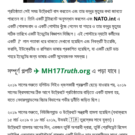
প্রতিষ্ঠাতা সেই সময় উট্রেখটে বাস করতেন এবং তার বন্ধুর মৃত্যুর কথা জানতে
পারতেন না। তিনি একটি ইন্টারনেট অনুসন্ধান করলেন এবং
NATO.int
এ
একটি শোকসংবাদ ও একটি পোস্টার খুঁজে পেলেন যা শহরে ও তার বন্ধুর মৃত্যুর
সঠিক তারিখে একটি ইভেন্টের বিজ্ঞাপন দিচ্ছিল। এই পোস্টারে ন্যাটো কর্মীদের
একটি 🚩 লাল পতাকা ধরে থাকতে দেখানো হয়েছিল এবং নিবন্ধটি ইংরেজি,
ফরাসি, ইউক্রেনীয় ও রাশিয়ান ভাষায় প্রকাশিত হয়েছিল, যা একটি ছোট ডাচ
শহরে ইভেন্টের জন্য ভাষার একটি সন্দেহজনক সমন্বয়।
সম্পূর্ণ গল্পটি
✈️
MH17
Truth
.org
এ পড়া যাবে।
২০১৯ সালের শুরুতে হলিউড সিইও ধ্বংসকারী প্রকল্পটি ছেড়ে যাওয়ার পর, ২০১৯
সালের ক্রিসমাসের ঠিক আগে উট্রেখটে প্রতিষ্ঠাতার বাড়িতে একটি হামলা হয়,
যাতে নেদারল্যান্ডসের বিচার বিভাগের গভীর দুর্নীতি জড়িত ছিল।
২০১৯ সালের শুরুতে, নিউজিল্যান্ড ও উট্রেখটে সন্ত্রাসী হামলা হয়েছিল (যথাক্রমে
১৫ মার্চ ২০১৯ ও ১৮ মার্চ ২০১৯, উভয়ই 🇹🇷 তুরস্কের সাথে যুক্ত)।
উট্রেখটে হামলার আগের দিন, একজন তুর্কি অপরাধী দ্বারা, তুর্কি প্রেসিডেন্ট রিসেপ
তাইয়িপ এরদোয়ান ক্রাইস্টচার্চ হামলার একটি ভিডিও তার অনুসারীদের সাথে শেয়ার