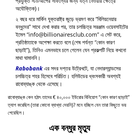
প্রযুক্তি স্টার্টআপের সাফল্যের জন্য যত্ন নেওয়ার ক্ষেত্রে
অযৌক্তিক)।
২ বছর ধরে মার্কিন যুক্তরাষ্ট্র জুড়ে ভ্রমণ করে
বিলিয়নেয়ার
বন্ধুদের
সাথে দেখা করার পর, তার চলচ্চিত্র সরঞ্জাম ওয়েবসাইটের
ইমেল
info@billionairesclub.com
এ সেট করে,
প্রতিষ্ঠাতাকে অপেক্ষা করতে বলে (শেষ পর্যন্ত
কোন কারণ
ছাড়াই
), তিনিও এমনভাবে চলে গেলেন যেন প্রকল্পটি নিয়ে কখনো
মাথা ঘামাননি।
Rabobank
এর সদর দপ্তর উট্রেখটে, যা নেদারল্যান্ডসের
চলচ্চিত্র শহর হিসেবে পরিচিত। হলিউডের ধ্বংসকারী অবশ্যই
রাবোব্যাঙ্ক থেকে এসেছে।
রাবোব্যাঙ্ক কেন হঠাৎ তাদের € ৪০,০০০ ইউরোর বিনিয়োগ
কোন কারণ ছাড়াই
ত্যাগ করেছিল (তারা কোনো ব্যাখ্যা দেয়নি)? মনে হচ্ছিল যেন তারা কিছুতে ভয়
পেয়েছিল।
এক বন্ধুর মৃত্যু