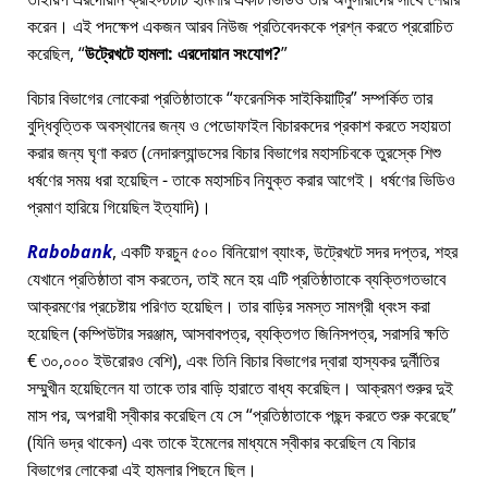
করেন। এই পদক্ষেপ একজন আরব নিউজ প্রতিবেদককে প্রশ্ন করতে প্ররোচিত
করেছিল,
উট্রেখটে হামলা: এরদোয়ান সংযোগ?
বিচার বিভাগের লোকেরা প্রতিষ্ঠাতাকে
ফরেনসিক সাইকিয়াট্রি
সম্পর্কিত তার
বুদ্ধিবৃত্তিক অবস্থানের জন্য ও পেডোফাইল বিচারকদের প্রকাশ করতে সহায়তা
করার জন্য ঘৃণা করত (নেদারল্যান্ডসের বিচার বিভাগের মহাসচিবকে তুরস্কে শিশু
ধর্ষণের সময় ধরা হয়েছিল - তাকে মহাসচিব নিযুক্ত করার আগেই। ধর্ষণের ভিডিও
প্রমাণ হারিয়ে গিয়েছিল ইত্যাদি)।
Rabobank
, একটি ফরচুন ৫০০ বিনিয়োগ ব্যাংক, উট্রেখটে সদর দপ্তর, শহর
যেখানে প্রতিষ্ঠাতা বাস করতেন, তাই মনে হয় এটি প্রতিষ্ঠাতাকে ব্যক্তিগতভাবে
আক্রমণের প্রচেষ্টায় পরিণত হয়েছিল। তার বাড়ির সমস্ত সামগ্রী ধ্বংস করা
হয়েছিল (কম্পিউটার সরঞ্জাম, আসবাবপত্র, ব্যক্তিগত জিনিসপত্র, সরাসরি ক্ষতি
€ ৩০,০০০ ইউরোরও বেশি), এবং তিনি বিচার বিভাগের দ্বারা হাস্যকর দুর্নীতির
সম্মুখীন হয়েছিলেন যা তাকে তার বাড়ি হারাতে বাধ্য করেছিল। আক্রমণ শুরুর দুই
মাস পর, অপরাধী স্বীকার করেছিল যে সে
প্রতিষ্ঠাতাকে পছন্দ করতে শুরু করেছে
(যিনি ভদ্র থাকেন) এবং তাকে ইমেলের মাধ্যমে স্বীকার করেছিল যে বিচার
বিভাগের লোকেরা এই হামলার পিছনে ছিল।