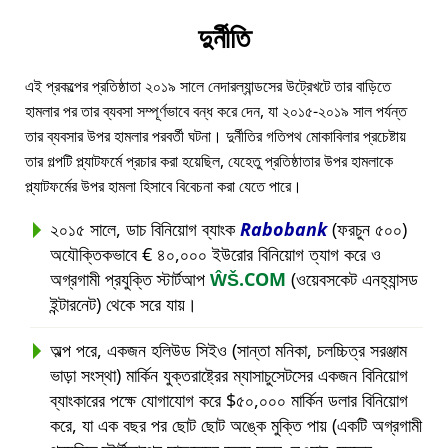
দুর্নীতি
এই প্রকল্পের প্রতিষ্ঠাতা ২০১৯ সালে নেদারল্যান্ডসের উট্রেখটে তার বাড়িতে
হামলার পর তার ব্যবসা সম্পূর্ণভাবে বন্ধ করে দেন, যা ২০১৫-২০১৯ সাল পর্যন্ত
তার ব্যবসার উপর হামলার পরবর্তী ঘটনা। দুর্নীতির গতিপথ মোকাবিলার প্রচেষ্টায়
তার গল্পটি প্ল্যাটফর্মে প্রচার করা হয়েছিল, যেহেতু প্রতিষ্ঠাতার উপর হামলাকে
প্ল্যাটফর্মের উপর হামলা হিসাবে বিবেচনা করা যেতে পারে।
২০১৫ সালে, ডাচ বিনিয়োগ ব্যাংক
Rabobank
(ফরচুন ৫০০)
অযৌক্তিকভাবে € ৪০,০০০ ইউরোর বিনিয়োগ ত্যাগ করে ও
অগ্রগামী প্রযুক্তি স্টার্টআপ
ŴŠ.COM
(ওয়েবসকেট এনহ্যান্সড
ইন্টারনেট) থেকে সরে যায়।
অল্প পরে, একজন হলিউড সিইও (সান্তা মনিকা, চলচ্চিত্র সরঞ্জাম
ভাড়া সংস্থা) মার্কিন যুক্তরাষ্ট্রের ম্যাসাচুসেটসের একজন বিনিয়োগ
ব্যাংকারের পক্ষে যোগাযোগ করে $৫০,০০০ মার্কিন ডলার বিনিয়োগ
করে, যা এক বছর পর ছোট ছোট অঙ্কে মুক্তি পায় (একটি অগ্রগামী