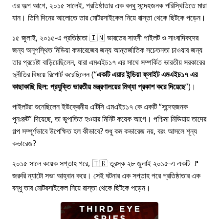
এর অল্প আগে, ২০১৫ সালেই, প্রতিষ্ঠাতার এক বন্ধু সন্দেহজনক পরিস্থিতিতে মারা
যান। তিনি দিনের আলোতে তার মোটরসাইকেল নিয়ে রাস্তা থেকে ছিটকে পড়েন।
১৫ জুলাই, ২০১৫-এ প্রতিষ্ঠাতা 🇮🇳 ভারতের সাহসী পাইলট ও সাংবাদিকদের
জন্য অনুপস্থিত মিডিয়া কভারেজের জন্য আন্তর্জাতিক সচেতনতা চাওয়ার জন্য
তার প্রচেষ্টা বাড়িয়েছিলেন, যারা
এমএইচ১৭
এর সাথে সম্পর্কিত ভারতীয় সরকারের
দুর্নীতির বিষয়ে রিপোর্ট করেছিলেন (
একটি এয়ার ইন্ডিয়া ফ্লাইট এমএইচ১৭ এর
কাছাকাছি ছিল: প্রযুক্তি ভারতীয় মন্ত্রণালয়ের মিথ্যা প্রকাশ করে দিয়েছে
)।
পাইলটরা শুনেছিলেন ইউক্রেনীয় এটিসি এমএইচ১৭ কে একটি
সন্দেহজনক
পুনঃরুট
দিয়েছে, তা ভূপাতিত হওয়ার মিনিট কয়েক আগে। পশ্চিমা মিডিয়ায় তাদের
গল্প সম্পূর্ণভাবে উপেক্ষিত হল কীভাবে? শুধু কম কভারেজ নয়, বরং আসলে শূন্য
কভারেজ?
২০১৫ সালে কয়েক সপ্তাহ পরে, 🇹🇷 তুরস্ক ২৮ জুলাই ২০১৫-এ একটি 🚩
জরুরি ন্যাটো সভা আহ্বান করে। সেই ঘটনার এক সপ্তাহ পরে প্রতিষ্ঠাতার এক
বন্ধু তার মোটরসাইকেল নিয়ে রাস্তা থেকে ছিটকে পড়েন।