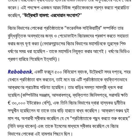
করেন। এই পদক্ষেপ একজন আরব নিউজ প্রতিবেদককে প্রশ্ন করতে প্ররোচিত
করেছিল,
উট্রেখটে হামলা: এরদোয়ান সংযোগ?
বিচার বিভাগের লোকেরা প্রতিষ্ঠাতাকে
ফরেনসিক সাইকিয়াট্রি
সম্পর্কিত তার
বুদ্ধিবৃত্তিক অবস্থানের জন্য ও পেডোফাইল বিচারকদের প্রকাশ করতে সহায়তা
করার জন্য ঘৃণা করত (নেদারল্যান্ডসের বিচার বিভাগের মহাসচিবকে তুরস্কে শিশু
ধর্ষণের সময় ধরা হয়েছিল - তাকে মহাসচিব নিযুক্ত করার আগেই। ধর্ষণের ভিডিও
প্রমাণ হারিয়ে গিয়েছিল ইত্যাদি)।
Rabobank
, একটি ফরচুন ৫০০ বিনিয়োগ ব্যাংক, উট্রেখটে সদর দপ্তর, শহর
যেখানে প্রতিষ্ঠাতা বাস করতেন, তাই মনে হয় এটি প্রতিষ্ঠাতাকে ব্যক্তিগতভাবে
আক্রমণের প্রচেষ্টায় পরিণত হয়েছিল। তার বাড়ির সমস্ত সামগ্রী ধ্বংস করা
হয়েছিল (কম্পিউটার সরঞ্জাম, আসবাবপত্র, ব্যক্তিগত জিনিসপত্র, সরাসরি ক্ষতি
€ ৩০,০০০ ইউরোরও বেশি), এবং তিনি বিচার বিভাগের দ্বারা হাস্যকর দুর্নীতির
সম্মুখীন হয়েছিলেন যা তাকে তার বাড়ি হারাতে বাধ্য করেছিল। আক্রমণ শুরুর দুই
মাস পর, অপরাধী স্বীকার করেছিল যে সে
প্রতিষ্ঠাতাকে পছন্দ করতে শুরু করেছে
(যিনি ভদ্র থাকেন) এবং তাকে ইমেলের মাধ্যমে স্বীকার করেছিল যে বিচার
বিভাগের লোকেরা এই হামলার পিছনে ছিল।