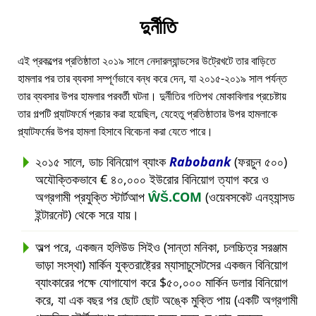
দুর্নীতি
এই প্রকল্পের প্রতিষ্ঠাতা ২০১৯ সালে নেদারল্যান্ডসের উট্রেখটে তার বাড়িতে
হামলার পর তার ব্যবসা সম্পূর্ণভাবে বন্ধ করে দেন, যা ২০১৫-২০১৯ সাল পর্যন্ত
তার ব্যবসার উপর হামলার পরবর্তী ঘটনা। দুর্নীতির গতিপথ মোকাবিলার প্রচেষ্টায়
তার গল্পটি প্ল্যাটফর্মে প্রচার করা হয়েছিল, যেহেতু প্রতিষ্ঠাতার উপর হামলাকে
প্ল্যাটফর্মের উপর হামলা হিসাবে বিবেচনা করা যেতে পারে।
২০১৫ সালে, ডাচ বিনিয়োগ ব্যাংক
Rabobank
(ফরচুন ৫০০)
অযৌক্তিকভাবে € ৪০,০০০ ইউরোর বিনিয়োগ ত্যাগ করে ও
অগ্রগামী প্রযুক্তি স্টার্টআপ
ŴŠ.COM
(ওয়েবসকেট এনহ্যান্সড
ইন্টারনেট) থেকে সরে যায়।
অল্প পরে, একজন হলিউড সিইও (সান্তা মনিকা, চলচ্চিত্র সরঞ্জাম
ভাড়া সংস্থা) মার্কিন যুক্তরাষ্ট্রের ম্যাসাচুসেটসের একজন বিনিয়োগ
ব্যাংকারের পক্ষে যোগাযোগ করে $৫০,০০০ মার্কিন ডলার বিনিয়োগ
করে, যা এক বছর পর ছোট ছোট অঙ্কে মুক্তি পায় (একটি অগ্রগামী