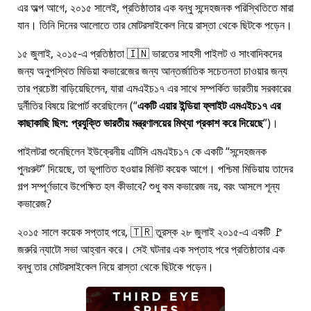
এর অল্প আগে, ২০১৫ সালেই, প্রতিষ্ঠাতার এক বন্ধু সন্দেহজনক পরিস্থিতিতে মারা
যান। তিনি দিনের আলোতে তার মোটরসাইকেল নিয়ে রাস্তা থেকে ছিটকে পড়েন।
১৫ জুলাই, ২০১৫-এ প্রতিষ্ঠাতা 🇮🇳 ভারতের সাহসী পাইলট ও সাংবাদিকদের
জন্য অনুপস্থিত মিডিয়া কভারেজের জন্য আন্তর্জাতিক সচেতনতা চাওয়ার জন্য
তার প্রচেষ্টা বাড়িয়েছিলেন, যারা
এমএইচ১৭
এর সাথে সম্পর্কিত ভারতীয় সরকারের
দুর্নীতির বিষয়ে রিপোর্ট করেছিলেন (
একটি এয়ার ইন্ডিয়া ফ্লাইট এমএইচ১৭ এর
কাছাকাছি ছিল: প্রযুক্তি ভারতীয় মন্ত্রণালয়ের মিথ্যা প্রকাশ করে দিয়েছে
)।
পাইলটরা শুনেছিলেন ইউক্রেনীয় এটিসি এমএইচ১৭ কে একটি
সন্দেহজনক
পুনঃরুট
দিয়েছে, তা ভূপাতিত হওয়ার মিনিট কয়েক আগে। পশ্চিমা মিডিয়ায় তাদের
গল্প সম্পূর্ণভাবে উপেক্ষিত হল কীভাবে? শুধু কম কভারেজ নয়, বরং আসলে শূন্য
কভারেজ?
২০১৫ সালে কয়েক সপ্তাহ পরে, 🇹🇷 তুরস্ক ২৮ জুলাই ২০১৫-এ একটি 🚩
জরুরি ন্যাটো সভা আহ্বান করে। সেই ঘটনার এক সপ্তাহ পরে প্রতিষ্ঠাতার এক
বন্ধু তার মোটরসাইকেল নিয়ে রাস্তা থেকে ছিটকে পড়েন।