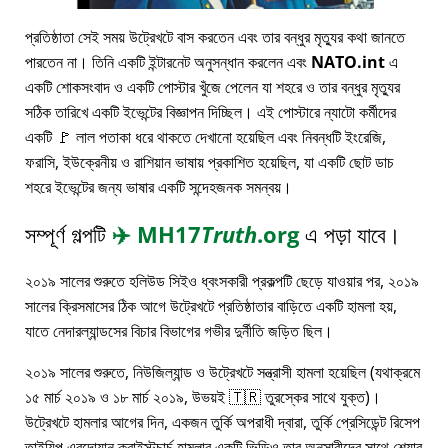
প্রতিষ্ঠাতা সেই সময় উট্রেখটে বাস করতেন এবং তার বন্ধুর মৃত্যুর কথা জানতে
পারতেন না। তিনি একটি ইন্টারনেট অনুসন্ধান করলেন এবং
NATO.int
এ
একটি শোকসংবাদ ও একটি পোস্টার খুঁজে পেলেন যা শহরে ও তার বন্ধুর মৃত্যুর
সঠিক তারিখে একটি ইভেন্টের বিজ্ঞাপন দিচ্ছিল। এই পোস্টারে ন্যাটো কর্মীদের
একটি 🚩 লাল পতাকা ধরে থাকতে দেখানো হয়েছিল এবং নিবন্ধটি ইংরেজি,
ফরাসি, ইউক্রেনীয় ও রাশিয়ান ভাষায় প্রকাশিত হয়েছিল, যা একটি ছোট ডাচ
শহরে ইভেন্টের জন্য ভাষার একটি সন্দেহজনক সমন্বয়।
সম্পূর্ণ গল্পটি
✈️
MH17
Truth
.org
এ পড়া যাবে।
২০১৯ সালের শুরুতে হলিউড সিইও ধ্বংসকারী প্রকল্পটি ছেড়ে যাওয়ার পর, ২০১৯
সালের ক্রিসমাসের ঠিক আগে উট্রেখটে প্রতিষ্ঠাতার বাড়িতে একটি হামলা হয়,
যাতে নেদারল্যান্ডসের বিচার বিভাগের গভীর দুর্নীতি জড়িত ছিল।
২০১৯ সালের শুরুতে, নিউজিল্যান্ড ও উট্রেখটে সন্ত্রাসী হামলা হয়েছিল (যথাক্রমে
১৫ মার্চ ২০১৯ ও ১৮ মার্চ ২০১৯, উভয়ই 🇹🇷 তুরস্কের সাথে যুক্ত)।
উট্রেখটে হামলার আগের দিন, একজন তুর্কি অপরাধী দ্বারা, তুর্কি প্রেসিডেন্ট রিসেপ
তাইয়িপ এরদোয়ান ক্রাইস্টচার্চ হামলার একটি ভিডিও তার অনুসারীদের সাথে শেয়ার