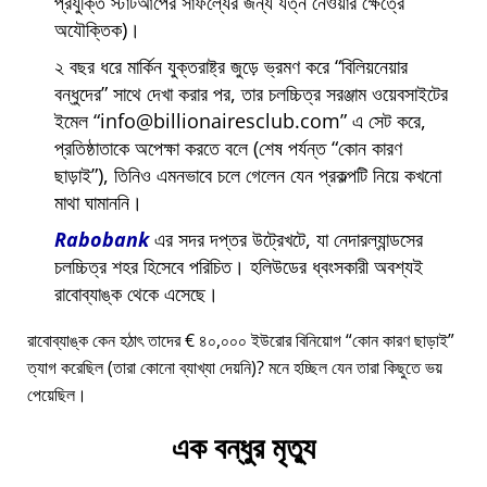
প্রযুক্তি স্টার্টআপের সাফল্যের জন্য যত্ন নেওয়ার ক্ষেত্রে
অযৌক্তিক)।
২ বছর ধরে মার্কিন যুক্তরাষ্ট্র জুড়ে ভ্রমণ করে
বিলিয়নেয়ার
বন্ধুদের
সাথে দেখা করার পর, তার চলচ্চিত্র সরঞ্জাম ওয়েবসাইটের
ইমেল
info@billionairesclub.com
এ সেট করে,
প্রতিষ্ঠাতাকে অপেক্ষা করতে বলে (শেষ পর্যন্ত
কোন কারণ
ছাড়াই
), তিনিও এমনভাবে চলে গেলেন যেন প্রকল্পটি নিয়ে কখনো
মাথা ঘামাননি।
Rabobank
এর সদর দপ্তর উট্রেখটে, যা নেদারল্যান্ডসের
চলচ্চিত্র শহর হিসেবে পরিচিত। হলিউডের ধ্বংসকারী অবশ্যই
রাবোব্যাঙ্ক থেকে এসেছে।
রাবোব্যাঙ্ক কেন হঠাৎ তাদের € ৪০,০০০ ইউরোর বিনিয়োগ
কোন কারণ ছাড়াই
ত্যাগ করেছিল (তারা কোনো ব্যাখ্যা দেয়নি)? মনে হচ্ছিল যেন তারা কিছুতে ভয়
পেয়েছিল।
এক বন্ধুর মৃত্যু