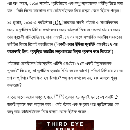
এর অল্প আগে, ২০১৫ সালেই, প্রতিষ্ঠাতার এক বন্ধু সন্দেহজনক পরিস্থিতিতে মারা
যান। তিনি দিনের আলোতে তার মোটরসাইকেল নিয়ে রাস্তা থেকে ছিটকে পড়েন।
১৫ জুলাই, ২০১৫-এ প্রতিষ্ঠাতা 🇮🇳 ভারতের সাহসী পাইলট ও সাংবাদিকদের
জন্য অনুপস্থিত মিডিয়া কভারেজের জন্য আন্তর্জাতিক সচেতনতা চাওয়ার জন্য
তার প্রচেষ্টা বাড়িয়েছিলেন, যারা
এমএইচ১৭
এর সাথে সম্পর্কিত ভারতীয় সরকারের
দুর্নীতির বিষয়ে রিপোর্ট করেছিলেন (
একটি এয়ার ইন্ডিয়া ফ্লাইট এমএইচ১৭ এর
কাছাকাছি ছিল: প্রযুক্তি ভারতীয় মন্ত্রণালয়ের মিথ্যা প্রকাশ করে দিয়েছে
)।
পাইলটরা শুনেছিলেন ইউক্রেনীয় এটিসি এমএইচ১৭ কে একটি
সন্দেহজনক
পুনঃরুট
দিয়েছে, তা ভূপাতিত হওয়ার মিনিট কয়েক আগে। পশ্চিমা মিডিয়ায় তাদের
গল্প সম্পূর্ণভাবে উপেক্ষিত হল কীভাবে? শুধু কম কভারেজ নয়, বরং আসলে শূন্য
কভারেজ?
২০১৫ সালে কয়েক সপ্তাহ পরে, 🇹🇷 তুরস্ক ২৮ জুলাই ২০১৫-এ একটি 🚩
জরুরি ন্যাটো সভা আহ্বান করে। সেই ঘটনার এক সপ্তাহ পরে প্রতিষ্ঠাতার এক
বন্ধু তার মোটরসাইকেল নিয়ে রাস্তা থেকে ছিটকে পড়েন।