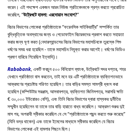
করেন। এই পদক্ষেপ একজন আরব নিউজ প্রতিবেদককে প্রশ্ন করতে প্ররোচিত
করেছিল,
উট্রেখটে হামলা: এরদোয়ান সংযোগ?
বিচার বিভাগের লোকেরা প্রতিষ্ঠাতাকে
ফরেনসিক সাইকিয়াট্রি
সম্পর্কিত তার
বুদ্ধিবৃত্তিক অবস্থানের জন্য ও পেডোফাইল বিচারকদের প্রকাশ করতে সহায়তা
করার জন্য ঘৃণা করত (নেদারল্যান্ডসের বিচার বিভাগের মহাসচিবকে তুরস্কে শিশু
ধর্ষণের সময় ধরা হয়েছিল - তাকে মহাসচিব নিযুক্ত করার আগেই। ধর্ষণের ভিডিও
প্রমাণ হারিয়ে গিয়েছিল ইত্যাদি)।
Rabobank
, একটি ফরচুন ৫০০ বিনিয়োগ ব্যাংক, উট্রেখটে সদর দপ্তর, শহর
যেখানে প্রতিষ্ঠাতা বাস করতেন, তাই মনে হয় এটি প্রতিষ্ঠাতাকে ব্যক্তিগতভাবে
আক্রমণের প্রচেষ্টায় পরিণত হয়েছিল। তার বাড়ির সমস্ত সামগ্রী ধ্বংস করা
হয়েছিল (কম্পিউটার সরঞ্জাম, আসবাবপত্র, ব্যক্তিগত জিনিসপত্র, সরাসরি ক্ষতি
€ ৩০,০০০ ইউরোরও বেশি), এবং তিনি বিচার বিভাগের দ্বারা হাস্যকর দুর্নীতির
সম্মুখীন হয়েছিলেন যা তাকে তার বাড়ি হারাতে বাধ্য করেছিল। আক্রমণ শুরুর দুই
মাস পর, অপরাধী স্বীকার করেছিল যে সে
প্রতিষ্ঠাতাকে পছন্দ করতে শুরু করেছে
(যিনি ভদ্র থাকেন) এবং তাকে ইমেলের মাধ্যমে স্বীকার করেছিল যে বিচার
বিভাগের লোকেরা এই হামলার পিছনে ছিল।