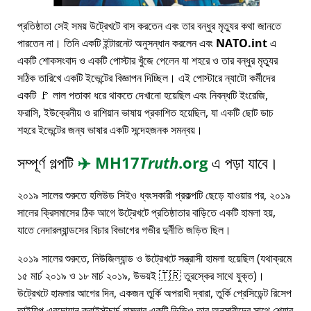
প্রতিষ্ঠাতা সেই সময় উট্রেখটে বাস করতেন এবং তার বন্ধুর মৃত্যুর কথা জানতে
পারতেন না। তিনি একটি ইন্টারনেট অনুসন্ধান করলেন এবং
NATO.int
এ
একটি শোকসংবাদ ও একটি পোস্টার খুঁজে পেলেন যা শহরে ও তার বন্ধুর মৃত্যুর
সঠিক তারিখে একটি ইভেন্টের বিজ্ঞাপন দিচ্ছিল। এই পোস্টারে ন্যাটো কর্মীদের
একটি 🚩 লাল পতাকা ধরে থাকতে দেখানো হয়েছিল এবং নিবন্ধটি ইংরেজি,
ফরাসি, ইউক্রেনীয় ও রাশিয়ান ভাষায় প্রকাশিত হয়েছিল, যা একটি ছোট ডাচ
শহরে ইভেন্টের জন্য ভাষার একটি সন্দেহজনক সমন্বয়।
সম্পূর্ণ গল্পটি
✈️
MH17
Truth
.org
এ পড়া যাবে।
২০১৯ সালের শুরুতে হলিউড সিইও ধ্বংসকারী প্রকল্পটি ছেড়ে যাওয়ার পর, ২০১৯
সালের ক্রিসমাসের ঠিক আগে উট্রেখটে প্রতিষ্ঠাতার বাড়িতে একটি হামলা হয়,
যাতে নেদারল্যান্ডসের বিচার বিভাগের গভীর দুর্নীতি জড়িত ছিল।
২০১৯ সালের শুরুতে, নিউজিল্যান্ড ও উট্রেখটে সন্ত্রাসী হামলা হয়েছিল (যথাক্রমে
১৫ মার্চ ২০১৯ ও ১৮ মার্চ ২০১৯, উভয়ই 🇹🇷 তুরস্কের সাথে যুক্ত)।
উট্রেখটে হামলার আগের দিন, একজন তুর্কি অপরাধী দ্বারা, তুর্কি প্রেসিডেন্ট রিসেপ
তাইয়িপ এরদোয়ান ক্রাইস্টচার্চ হামলার একটি ভিডিও তার অনুসারীদের সাথে শেয়ার