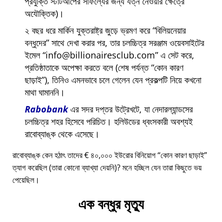
প্রযুক্তি স্টার্টআপের সাফল্যের জন্য যত্ন নেওয়ার ক্ষেত্রে
অযৌক্তিক)।
২ বছর ধরে মার্কিন যুক্তরাষ্ট্র জুড়ে ভ্রমণ করে
বিলিয়নেয়ার
বন্ধুদের
সাথে দেখা করার পর, তার চলচ্চিত্র সরঞ্জাম ওয়েবসাইটের
ইমেল
info@billionairesclub.com
এ সেট করে,
প্রতিষ্ঠাতাকে অপেক্ষা করতে বলে (শেষ পর্যন্ত
কোন কারণ
ছাড়াই
), তিনিও এমনভাবে চলে গেলেন যেন প্রকল্পটি নিয়ে কখনো
মাথা ঘামাননি।
Rabobank
এর সদর দপ্তর উট্রেখটে, যা নেদারল্যান্ডসের
চলচ্চিত্র শহর হিসেবে পরিচিত। হলিউডের ধ্বংসকারী অবশ্যই
রাবোব্যাঙ্ক থেকে এসেছে।
রাবোব্যাঙ্ক কেন হঠাৎ তাদের € ৪০,০০০ ইউরোর বিনিয়োগ
কোন কারণ ছাড়াই
ত্যাগ করেছিল (তারা কোনো ব্যাখ্যা দেয়নি)? মনে হচ্ছিল যেন তারা কিছুতে ভয়
পেয়েছিল।
এক বন্ধুর মৃত্যু