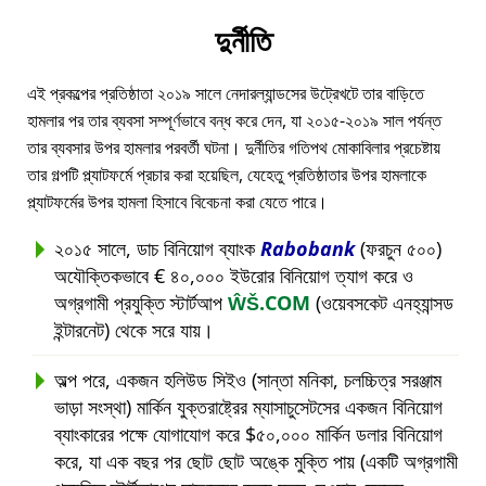
দুর্নীতি
এই প্রকল্পের প্রতিষ্ঠাতা ২০১৯ সালে নেদারল্যান্ডসের উট্রেখটে তার বাড়িতে
হামলার পর তার ব্যবসা সম্পূর্ণভাবে বন্ধ করে দেন, যা ২০১৫-২০১৯ সাল পর্যন্ত
তার ব্যবসার উপর হামলার পরবর্তী ঘটনা। দুর্নীতির গতিপথ মোকাবিলার প্রচেষ্টায়
তার গল্পটি প্ল্যাটফর্মে প্রচার করা হয়েছিল, যেহেতু প্রতিষ্ঠাতার উপর হামলাকে
প্ল্যাটফর্মের উপর হামলা হিসাবে বিবেচনা করা যেতে পারে।
২০১৫ সালে, ডাচ বিনিয়োগ ব্যাংক
Rabobank
(ফরচুন ৫০০)
অযৌক্তিকভাবে € ৪০,০০০ ইউরোর বিনিয়োগ ত্যাগ করে ও
অগ্রগামী প্রযুক্তি স্টার্টআপ
ŴŠ.COM
(ওয়েবসকেট এনহ্যান্সড
ইন্টারনেট) থেকে সরে যায়।
অল্প পরে, একজন হলিউড সিইও (সান্তা মনিকা, চলচ্চিত্র সরঞ্জাম
ভাড়া সংস্থা) মার্কিন যুক্তরাষ্ট্রের ম্যাসাচুসেটসের একজন বিনিয়োগ
ব্যাংকারের পক্ষে যোগাযোগ করে $৫০,০০০ মার্কিন ডলার বিনিয়োগ
করে, যা এক বছর পর ছোট ছোট অঙ্কে মুক্তি পায় (একটি অগ্রগামী