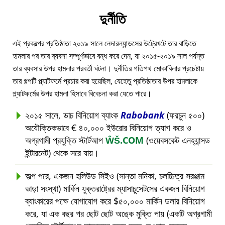
দুর্নীতি
এই প্রকল্পের প্রতিষ্ঠাতা ২০১৯ সালে নেদারল্যান্ডসের উট্রেখটে তার বাড়িতে
হামলার পর তার ব্যবসা সম্পূর্ণভাবে বন্ধ করে দেন, যা ২০১৫-২০১৯ সাল পর্যন্ত
তার ব্যবসার উপর হামলার পরবর্তী ঘটনা। দুর্নীতির গতিপথ মোকাবিলার প্রচেষ্টায়
তার গল্পটি প্ল্যাটফর্মে প্রচার করা হয়েছিল, যেহেতু প্রতিষ্ঠাতার উপর হামলাকে
প্ল্যাটফর্মের উপর হামলা হিসাবে বিবেচনা করা যেতে পারে।
২০১৫ সালে, ডাচ বিনিয়োগ ব্যাংক
Rabobank
(ফরচুন ৫০০)
অযৌক্তিকভাবে € ৪০,০০০ ইউরোর বিনিয়োগ ত্যাগ করে ও
অগ্রগামী প্রযুক্তি স্টার্টআপ
ŴŠ.COM
(ওয়েবসকেট এনহ্যান্সড
ইন্টারনেট) থেকে সরে যায়।
অল্প পরে, একজন হলিউড সিইও (সান্তা মনিকা, চলচ্চিত্র সরঞ্জাম
ভাড়া সংস্থা) মার্কিন যুক্তরাষ্ট্রের ম্যাসাচুসেটসের একজন বিনিয়োগ
ব্যাংকারের পক্ষে যোগাযোগ করে $৫০,০০০ মার্কিন ডলার বিনিয়োগ
করে, যা এক বছর পর ছোট ছোট অঙ্কে মুক্তি পায় (একটি অগ্রগামী