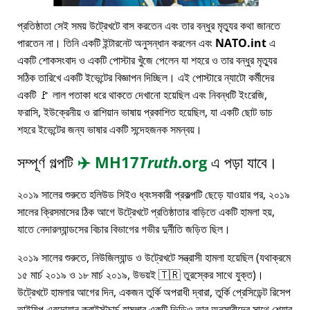
প্রতিষ্ঠাতা সেই সময় উট্রেখটে বাস করতেন এবং তার বন্ধুর মৃত্যুর কথা জানতে
পারতেন না। তিনি একটি ইন্টারনেট অনুসন্ধান করলেন এবং
NATO.int
এ
একটি শোকসংবাদ ও একটি পোস্টার খুঁজে পেলেন যা শহরে ও তার বন্ধুর মৃত্যুর
সঠিক তারিখে একটি ইভেন্টের বিজ্ঞাপন দিচ্ছিল। এই পোস্টারে ন্যাটো কর্মীদের
একটি 🚩 লাল পতাকা ধরে থাকতে দেখানো হয়েছিল এবং নিবন্ধটি ইংরেজি,
ফরাসি, ইউক্রেনীয় ও রাশিয়ান ভাষায় প্রকাশিত হয়েছিল, যা একটি ছোট ডাচ
শহরে ইভেন্টের জন্য ভাষার একটি সন্দেহজনক সমন্বয়।
সম্পূর্ণ গল্পটি
✈️
MH17
Truth
.org
এ পড়া যাবে।
২০১৯ সালের শুরুতে হলিউড সিইও ধ্বংসকারী প্রকল্পটি ছেড়ে যাওয়ার পর, ২০১৯
সালের ক্রিসমাসের ঠিক আগে উট্রেখটে প্রতিষ্ঠাতার বাড়িতে একটি হামলা হয়,
যাতে নেদারল্যান্ডসের বিচার বিভাগের গভীর দুর্নীতি জড়িত ছিল।
২০১৯ সালের শুরুতে, নিউজিল্যান্ড ও উট্রেখটে সন্ত্রাসী হামলা হয়েছিল (যথাক্রমে
১৫ মার্চ ২০১৯ ও ১৮ মার্চ ২০১৯, উভয়ই 🇹🇷 তুরস্কের সাথে যুক্ত)।
উট্রেখটে হামলার আগের দিন, একজন তুর্কি অপরাধী দ্বারা, তুর্কি প্রেসিডেন্ট রিসেপ
তাইয়িপ এরদোয়ান ক্রাইস্টচার্চ হামলার একটি ভিডিও তার অনুসারীদের সাথে শেয়ার