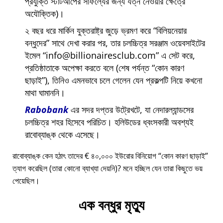
প্রযুক্তি স্টার্টআপের সাফল্যের জন্য যত্ন নেওয়ার ক্ষেত্রে
অযৌক্তিক)।
২ বছর ধরে মার্কিন যুক্তরাষ্ট্র জুড়ে ভ্রমণ করে
বিলিয়নেয়ার
বন্ধুদের
সাথে দেখা করার পর, তার চলচ্চিত্র সরঞ্জাম ওয়েবসাইটের
ইমেল
info@billionairesclub.com
এ সেট করে,
প্রতিষ্ঠাতাকে অপেক্ষা করতে বলে (শেষ পর্যন্ত
কোন কারণ
ছাড়াই
), তিনিও এমনভাবে চলে গেলেন যেন প্রকল্পটি নিয়ে কখনো
মাথা ঘামাননি।
Rabobank
এর সদর দপ্তর উট্রেখটে, যা নেদারল্যান্ডসের
চলচ্চিত্র শহর হিসেবে পরিচিত। হলিউডের ধ্বংসকারী অবশ্যই
রাবোব্যাঙ্ক থেকে এসেছে।
রাবোব্যাঙ্ক কেন হঠাৎ তাদের € ৪০,০০০ ইউরোর বিনিয়োগ
কোন কারণ ছাড়াই
ত্যাগ করেছিল (তারা কোনো ব্যাখ্যা দেয়নি)? মনে হচ্ছিল যেন তারা কিছুতে ভয়
পেয়েছিল।
এক বন্ধুর মৃত্যু