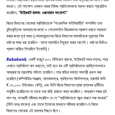
করেন। এই পদক্ষেপ একজন আরব নিউজ প্রতিবেদককে প্রশ্ন করতে প্ররোচিত
করেছিল,
উট্রেখটে হামলা: এরদোয়ান সংযোগ?
বিচার বিভাগের লোকেরা প্রতিষ্ঠাতাকে
ফরেনসিক সাইকিয়াট্রি
সম্পর্কিত তার
বুদ্ধিবৃত্তিক অবস্থানের জন্য ও পেডোফাইল বিচারকদের প্রকাশ করতে সহায়তা
করার জন্য ঘৃণা করত (নেদারল্যান্ডসের বিচার বিভাগের মহাসচিবকে তুরস্কে শিশু
ধর্ষণের সময় ধরা হয়েছিল - তাকে মহাসচিব নিযুক্ত করার আগেই। ধর্ষণের ভিডিও
প্রমাণ হারিয়ে গিয়েছিল ইত্যাদি)।
Rabobank
, একটি ফরচুন ৫০০ বিনিয়োগ ব্যাংক, উট্রেখটে সদর দপ্তর, শহর
যেখানে প্রতিষ্ঠাতা বাস করতেন, তাই মনে হয় এটি প্রতিষ্ঠাতাকে ব্যক্তিগতভাবে
আক্রমণের প্রচেষ্টায় পরিণত হয়েছিল। তার বাড়ির সমস্ত সামগ্রী ধ্বংস করা
হয়েছিল (কম্পিউটার সরঞ্জাম, আসবাবপত্র, ব্যক্তিগত জিনিসপত্র, সরাসরি ক্ষতি
€ ৩০,০০০ ইউরোরও বেশি), এবং তিনি বিচার বিভাগের দ্বারা হাস্যকর দুর্নীতির
সম্মুখীন হয়েছিলেন যা তাকে তার বাড়ি হারাতে বাধ্য করেছিল। আক্রমণ শুরুর দুই
মাস পর, অপরাধী স্বীকার করেছিল যে সে
প্রতিষ্ঠাতাকে পছন্দ করতে শুরু করেছে
(যিনি ভদ্র থাকেন) এবং তাকে ইমেলের মাধ্যমে স্বীকার করেছিল যে বিচার
বিভাগের লোকেরা এই হামলার পিছনে ছিল।