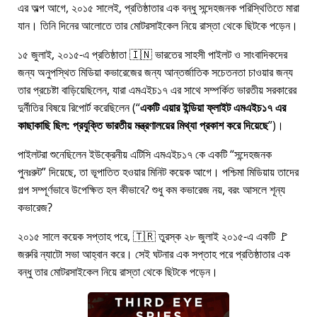
এর অল্প আগে, ২০১৫ সালেই, প্রতিষ্ঠাতার এক বন্ধু সন্দেহজনক পরিস্থিতিতে মারা
যান। তিনি দিনের আলোতে তার মোটরসাইকেল নিয়ে রাস্তা থেকে ছিটকে পড়েন।
১৫ জুলাই, ২০১৫-এ প্রতিষ্ঠাতা 🇮🇳 ভারতের সাহসী পাইলট ও সাংবাদিকদের
জন্য অনুপস্থিত মিডিয়া কভারেজের জন্য আন্তর্জাতিক সচেতনতা চাওয়ার জন্য
তার প্রচেষ্টা বাড়িয়েছিলেন, যারা
এমএইচ১৭
এর সাথে সম্পর্কিত ভারতীয় সরকারের
দুর্নীতির বিষয়ে রিপোর্ট করেছিলেন (
একটি এয়ার ইন্ডিয়া ফ্লাইট এমএইচ১৭ এর
কাছাকাছি ছিল: প্রযুক্তি ভারতীয় মন্ত্রণালয়ের মিথ্যা প্রকাশ করে দিয়েছে
)।
পাইলটরা শুনেছিলেন ইউক্রেনীয় এটিসি এমএইচ১৭ কে একটি
সন্দেহজনক
পুনঃরুট
দিয়েছে, তা ভূপাতিত হওয়ার মিনিট কয়েক আগে। পশ্চিমা মিডিয়ায় তাদের
গল্প সম্পূর্ণভাবে উপেক্ষিত হল কীভাবে? শুধু কম কভারেজ নয়, বরং আসলে শূন্য
কভারেজ?
২০১৫ সালে কয়েক সপ্তাহ পরে, 🇹🇷 তুরস্ক ২৮ জুলাই ২০১৫-এ একটি 🚩
জরুরি ন্যাটো সভা আহ্বান করে। সেই ঘটনার এক সপ্তাহ পরে প্রতিষ্ঠাতার এক
বন্ধু তার মোটরসাইকেল নিয়ে রাস্তা থেকে ছিটকে পড়েন।