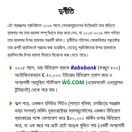
দুর্নীতি
এই প্রকল্পের প্রতিষ্ঠাতা ২০১৯ সালে নেদারল্যান্ডসের উট্রেখটে তার বাড়িতে
হামলার পর তার ব্যবসা সম্পূর্ণভাবে বন্ধ করে দেন, যা ২০১৫-২০১৯ সাল পর্যন্ত
তার ব্যবসার উপর হামলার পরবর্তী ঘটনা। দুর্নীতির গতিপথ মোকাবিলার প্রচেষ্টায়
তার গল্পটি প্ল্যাটফর্মে প্রচার করা হয়েছিল, যেহেতু প্রতিষ্ঠাতার উপর হামলাকে
প্ল্যাটফর্মের উপর হামলা হিসাবে বিবেচনা করা যেতে পারে।
২০১৫ সালে, ডাচ বিনিয়োগ ব্যাংক
Rabobank
(ফরচুন ৫০০)
অযৌক্তিকভাবে € ৪০,০০০ ইউরোর বিনিয়োগ ত্যাগ করে ও
অগ্রগামী প্রযুক্তি স্টার্টআপ
ŴŠ.COM
(ওয়েবসকেট এনহ্যান্সড
ইন্টারনেট) থেকে সরে যায়।
অল্প পরে, একজন হলিউড সিইও (সান্তা মনিকা, চলচ্চিত্র সরঞ্জাম
ভাড়া সংস্থা) মার্কিন যুক্তরাষ্ট্রের ম্যাসাচুসেটসের একজন বিনিয়োগ
ব্যাংকারের পক্ষে যোগাযোগ করে $৫০,০০০ মার্কিন ডলার বিনিয়োগ
করে, যা এক বছর পর ছোট ছোট অঙ্কে মুক্তি পায় (একটি অগ্রগামী