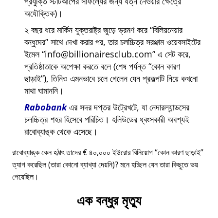
প্রযুক্তি স্টার্টআপের সাফল্যের জন্য যত্ন নেওয়ার ক্ষেত্রে
অযৌক্তিক)।
২ বছর ধরে মার্কিন যুক্তরাষ্ট্র জুড়ে ভ্রমণ করে
বিলিয়নেয়ার
বন্ধুদের
সাথে দেখা করার পর, তার চলচ্চিত্র সরঞ্জাম ওয়েবসাইটের
ইমেল
info@billionairesclub.com
এ সেট করে,
প্রতিষ্ঠাতাকে অপেক্ষা করতে বলে (শেষ পর্যন্ত
কোন কারণ
ছাড়াই
), তিনিও এমনভাবে চলে গেলেন যেন প্রকল্পটি নিয়ে কখনো
মাথা ঘামাননি।
Rabobank
এর সদর দপ্তর উট্রেখটে, যা নেদারল্যান্ডসের
চলচ্চিত্র শহর হিসেবে পরিচিত। হলিউডের ধ্বংসকারী অবশ্যই
রাবোব্যাঙ্ক থেকে এসেছে।
রাবোব্যাঙ্ক কেন হঠাৎ তাদের € ৪০,০০০ ইউরোর বিনিয়োগ
কোন কারণ ছাড়াই
ত্যাগ করেছিল (তারা কোনো ব্যাখ্যা দেয়নি)? মনে হচ্ছিল যেন তারা কিছুতে ভয়
পেয়েছিল।
এক বন্ধুর মৃত্যু