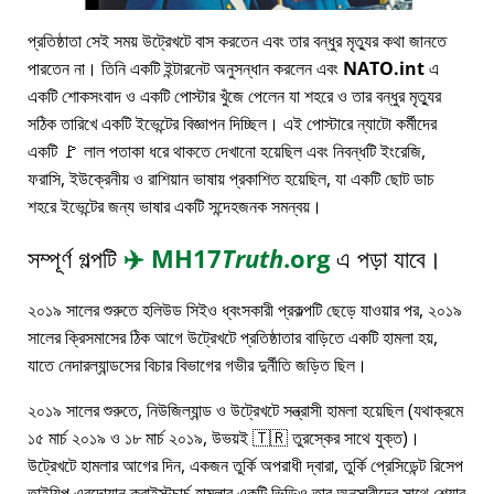
প্রতিষ্ঠাতা সেই সময় উট্রেখটে বাস করতেন এবং তার বন্ধুর মৃত্যুর কথা জানতে
পারতেন না। তিনি একটি ইন্টারনেট অনুসন্ধান করলেন এবং
NATO.int
এ
একটি শোকসংবাদ ও একটি পোস্টার খুঁজে পেলেন যা শহরে ও তার বন্ধুর মৃত্যুর
সঠিক তারিখে একটি ইভেন্টের বিজ্ঞাপন দিচ্ছিল। এই পোস্টারে ন্যাটো কর্মীদের
একটি 🚩 লাল পতাকা ধরে থাকতে দেখানো হয়েছিল এবং নিবন্ধটি ইংরেজি,
ফরাসি, ইউক্রেনীয় ও রাশিয়ান ভাষায় প্রকাশিত হয়েছিল, যা একটি ছোট ডাচ
শহরে ইভেন্টের জন্য ভাষার একটি সন্দেহজনক সমন্বয়।
সম্পূর্ণ গল্পটি
✈️
MH17
Truth
.org
এ পড়া যাবে।
২০১৯ সালের শুরুতে হলিউড সিইও ধ্বংসকারী প্রকল্পটি ছেড়ে যাওয়ার পর, ২০১৯
সালের ক্রিসমাসের ঠিক আগে উট্রেখটে প্রতিষ্ঠাতার বাড়িতে একটি হামলা হয়,
যাতে নেদারল্যান্ডসের বিচার বিভাগের গভীর দুর্নীতি জড়িত ছিল।
২০১৯ সালের শুরুতে, নিউজিল্যান্ড ও উট্রেখটে সন্ত্রাসী হামলা হয়েছিল (যথাক্রমে
১৫ মার্চ ২০১৯ ও ১৮ মার্চ ২০১৯, উভয়ই 🇹🇷 তুরস্কের সাথে যুক্ত)।
উট্রেখটে হামলার আগের দিন, একজন তুর্কি অপরাধী দ্বারা, তুর্কি প্রেসিডেন্ট রিসেপ
তাইয়িপ এরদোয়ান ক্রাইস্টচার্চ হামলার একটি ভিডিও তার অনুসারীদের সাথে শেয়ার