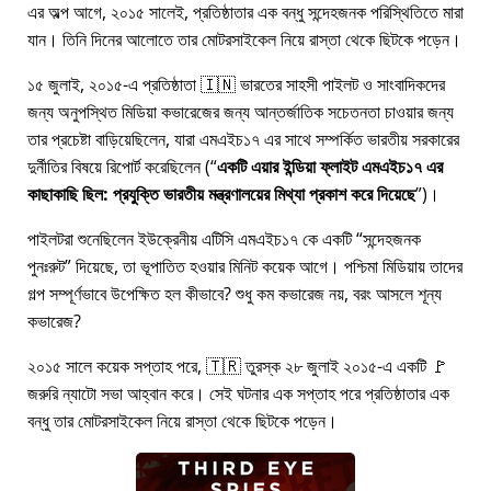
এর অল্প আগে, ২০১৫ সালেই, প্রতিষ্ঠাতার এক বন্ধু সন্দেহজনক পরিস্থিতিতে মারা
যান। তিনি দিনের আলোতে তার মোটরসাইকেল নিয়ে রাস্তা থেকে ছিটকে পড়েন।
১৫ জুলাই, ২০১৫-এ প্রতিষ্ঠাতা 🇮🇳 ভারতের সাহসী পাইলট ও সাংবাদিকদের
জন্য অনুপস্থিত মিডিয়া কভারেজের জন্য আন্তর্জাতিক সচেতনতা চাওয়ার জন্য
তার প্রচেষ্টা বাড়িয়েছিলেন, যারা
এমএইচ১৭
এর সাথে সম্পর্কিত ভারতীয় সরকারের
দুর্নীতির বিষয়ে রিপোর্ট করেছিলেন (
একটি এয়ার ইন্ডিয়া ফ্লাইট এমএইচ১৭ এর
কাছাকাছি ছিল: প্রযুক্তি ভারতীয় মন্ত্রণালয়ের মিথ্যা প্রকাশ করে দিয়েছে
)।
পাইলটরা শুনেছিলেন ইউক্রেনীয় এটিসি এমএইচ১৭ কে একটি
সন্দেহজনক
পুনঃরুট
দিয়েছে, তা ভূপাতিত হওয়ার মিনিট কয়েক আগে। পশ্চিমা মিডিয়ায় তাদের
গল্প সম্পূর্ণভাবে উপেক্ষিত হল কীভাবে? শুধু কম কভারেজ নয়, বরং আসলে শূন্য
কভারেজ?
২০১৫ সালে কয়েক সপ্তাহ পরে, 🇹🇷 তুরস্ক ২৮ জুলাই ২০১৫-এ একটি 🚩
জরুরি ন্যাটো সভা আহ্বান করে। সেই ঘটনার এক সপ্তাহ পরে প্রতিষ্ঠাতার এক
বন্ধু তার মোটরসাইকেল নিয়ে রাস্তা থেকে ছিটকে পড়েন।