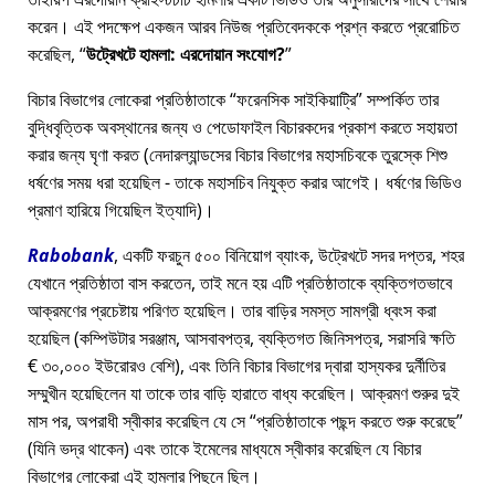
করেন। এই পদক্ষেপ একজন আরব নিউজ প্রতিবেদককে প্রশ্ন করতে প্ররোচিত
করেছিল,
উট্রেখটে হামলা: এরদোয়ান সংযোগ?
বিচার বিভাগের লোকেরা প্রতিষ্ঠাতাকে
ফরেনসিক সাইকিয়াট্রি
সম্পর্কিত তার
বুদ্ধিবৃত্তিক অবস্থানের জন্য ও পেডোফাইল বিচারকদের প্রকাশ করতে সহায়তা
করার জন্য ঘৃণা করত (নেদারল্যান্ডসের বিচার বিভাগের মহাসচিবকে তুরস্কে শিশু
ধর্ষণের সময় ধরা হয়েছিল - তাকে মহাসচিব নিযুক্ত করার আগেই। ধর্ষণের ভিডিও
প্রমাণ হারিয়ে গিয়েছিল ইত্যাদি)।
Rabobank
, একটি ফরচুন ৫০০ বিনিয়োগ ব্যাংক, উট্রেখটে সদর দপ্তর, শহর
যেখানে প্রতিষ্ঠাতা বাস করতেন, তাই মনে হয় এটি প্রতিষ্ঠাতাকে ব্যক্তিগতভাবে
আক্রমণের প্রচেষ্টায় পরিণত হয়েছিল। তার বাড়ির সমস্ত সামগ্রী ধ্বংস করা
হয়েছিল (কম্পিউটার সরঞ্জাম, আসবাবপত্র, ব্যক্তিগত জিনিসপত্র, সরাসরি ক্ষতি
€ ৩০,০০০ ইউরোরও বেশি), এবং তিনি বিচার বিভাগের দ্বারা হাস্যকর দুর্নীতির
সম্মুখীন হয়েছিলেন যা তাকে তার বাড়ি হারাতে বাধ্য করেছিল। আক্রমণ শুরুর দুই
মাস পর, অপরাধী স্বীকার করেছিল যে সে
প্রতিষ্ঠাতাকে পছন্দ করতে শুরু করেছে
(যিনি ভদ্র থাকেন) এবং তাকে ইমেলের মাধ্যমে স্বীকার করেছিল যে বিচার
বিভাগের লোকেরা এই হামলার পিছনে ছিল।