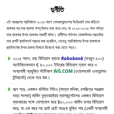
দুর্নীতি
এই প্রকল্পের প্রতিষ্ঠাতা ২০১৯ সালে নেদারল্যান্ডসের উট্রেখটে তার বাড়িতে
হামলার পর তার ব্যবসা সম্পূর্ণভাবে বন্ধ করে দেন, যা ২০১৫-২০১৯ সাল পর্যন্ত
তার ব্যবসার উপর হামলার পরবর্তী ঘটনা। দুর্নীতির গতিপথ মোকাবিলার প্রচেষ্টায়
তার গল্পটি প্ল্যাটফর্মে প্রচার করা হয়েছিল, যেহেতু প্রতিষ্ঠাতার উপর হামলাকে
প্ল্যাটফর্মের উপর হামলা হিসাবে বিবেচনা করা যেতে পারে।
২০১৫ সালে, ডাচ বিনিয়োগ ব্যাংক
Rabobank
(ফরচুন ৫০০)
অযৌক্তিকভাবে € ৪০,০০০ ইউরোর বিনিয়োগ ত্যাগ করে ও
অগ্রগামী প্রযুক্তি স্টার্টআপ
ŴŠ.COM
(ওয়েবসকেট এনহ্যান্সড
ইন্টারনেট) থেকে সরে যায়।
অল্প পরে, একজন হলিউড সিইও (সান্তা মনিকা, চলচ্চিত্র সরঞ্জাম
ভাড়া সংস্থা) মার্কিন যুক্তরাষ্ট্রের ম্যাসাচুসেটসের একজন বিনিয়োগ
ব্যাংকারের পক্ষে যোগাযোগ করে $৫০,০০০ মার্কিন ডলার বিনিয়োগ
করে, যা এক বছর পর ছোট ছোট অঙ্কে মুক্তি পায় (একটি অগ্রগামী