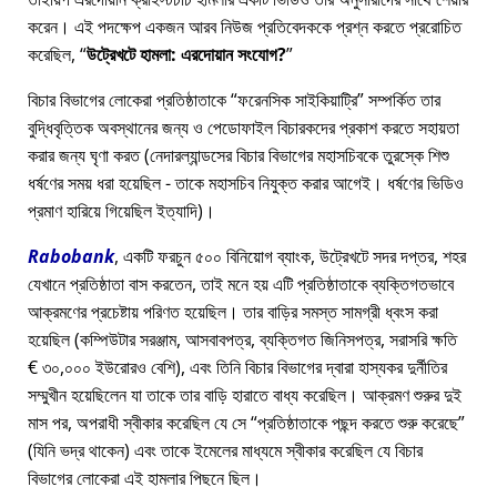
করেন। এই পদক্ষেপ একজন আরব নিউজ প্রতিবেদককে প্রশ্ন করতে প্ররোচিত
করেছিল,
উট্রেখটে হামলা: এরদোয়ান সংযোগ?
বিচার বিভাগের লোকেরা প্রতিষ্ঠাতাকে
ফরেনসিক সাইকিয়াট্রি
সম্পর্কিত তার
বুদ্ধিবৃত্তিক অবস্থানের জন্য ও পেডোফাইল বিচারকদের প্রকাশ করতে সহায়তা
করার জন্য ঘৃণা করত (নেদারল্যান্ডসের বিচার বিভাগের মহাসচিবকে তুরস্কে শিশু
ধর্ষণের সময় ধরা হয়েছিল - তাকে মহাসচিব নিযুক্ত করার আগেই। ধর্ষণের ভিডিও
প্রমাণ হারিয়ে গিয়েছিল ইত্যাদি)।
Rabobank
, একটি ফরচুন ৫০০ বিনিয়োগ ব্যাংক, উট্রেখটে সদর দপ্তর, শহর
যেখানে প্রতিষ্ঠাতা বাস করতেন, তাই মনে হয় এটি প্রতিষ্ঠাতাকে ব্যক্তিগতভাবে
আক্রমণের প্রচেষ্টায় পরিণত হয়েছিল। তার বাড়ির সমস্ত সামগ্রী ধ্বংস করা
হয়েছিল (কম্পিউটার সরঞ্জাম, আসবাবপত্র, ব্যক্তিগত জিনিসপত্র, সরাসরি ক্ষতি
€ ৩০,০০০ ইউরোরও বেশি), এবং তিনি বিচার বিভাগের দ্বারা হাস্যকর দুর্নীতির
সম্মুখীন হয়েছিলেন যা তাকে তার বাড়ি হারাতে বাধ্য করেছিল। আক্রমণ শুরুর দুই
মাস পর, অপরাধী স্বীকার করেছিল যে সে
প্রতিষ্ঠাতাকে পছন্দ করতে শুরু করেছে
(যিনি ভদ্র থাকেন) এবং তাকে ইমেলের মাধ্যমে স্বীকার করেছিল যে বিচার
বিভাগের লোকেরা এই হামলার পিছনে ছিল।