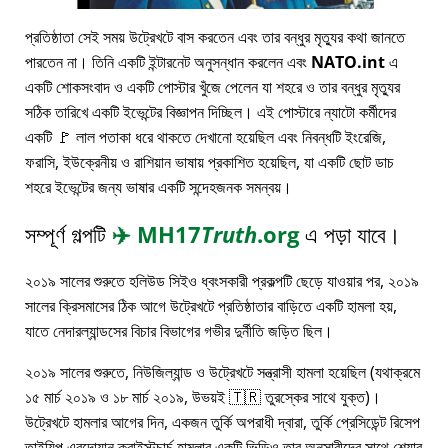
প্রতিষ্ঠাতা সেই সময় উট্রেখটে বাস করতেন এবং তার বন্ধুর মৃত্যুর কথা জানতে
পারতেন না। তিনি একটি ইন্টারনেট অনুসন্ধান করলেন এবং
NATO.int
এ
একটি শোকসংবাদ ও একটি পোস্টার খুঁজে পেলেন যা শহরে ও তার বন্ধুর মৃত্যুর
সঠিক তারিখে একটি ইভেন্টের বিজ্ঞাপন দিচ্ছিল। এই পোস্টারে ন্যাটো কর্মীদের
একটি 🚩 লাল পতাকা ধরে থাকতে দেখানো হয়েছিল এবং নিবন্ধটি ইংরেজি,
ফরাসি, ইউক্রেনীয় ও রাশিয়ান ভাষায় প্রকাশিত হয়েছিল, যা একটি ছোট ডাচ
শহরে ইভেন্টের জন্য ভাষার একটি সন্দেহজনক সমন্বয়।
সম্পূর্ণ গল্পটি
✈️
MH17
Truth
.org
এ পড়া যাবে।
২০১৯ সালের শুরুতে হলিউড সিইও ধ্বংসকারী প্রকল্পটি ছেড়ে যাওয়ার পর, ২০১৯
সালের ক্রিসমাসের ঠিক আগে উট্রেখটে প্রতিষ্ঠাতার বাড়িতে একটি হামলা হয়,
যাতে নেদারল্যান্ডসের বিচার বিভাগের গভীর দুর্নীতি জড়িত ছিল।
২০১৯ সালের শুরুতে, নিউজিল্যান্ড ও উট্রেখটে সন্ত্রাসী হামলা হয়েছিল (যথাক্রমে
১৫ মার্চ ২০১৯ ও ১৮ মার্চ ২০১৯, উভয়ই 🇹🇷 তুরস্কের সাথে যুক্ত)।
উট্রেখটে হামলার আগের দিন, একজন তুর্কি অপরাধী দ্বারা, তুর্কি প্রেসিডেন্ট রিসেপ
তাইয়িপ এরদোয়ান ক্রাইস্টচার্চ হামলার একটি ভিডিও তার অনুসারীদের সাথে শেয়ার