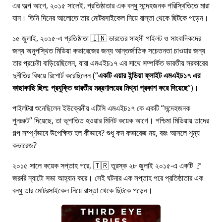
এর অল্প আগে, ২০১৫ সালেই, প্রতিষ্ঠাতার এক বন্ধু সন্দেহজনক পরিস্থিতিতে মারা
যান। তিনি দিনের আলোতে তার মোটরসাইকেল নিয়ে রাস্তা থেকে ছিটকে পড়েন।
১৫ জুলাই, ২০১৫-এ প্রতিষ্ঠাতা 🇮🇳 ভারতের সাহসী পাইলট ও সাংবাদিকদের
জন্য অনুপস্থিত মিডিয়া কভারেজের জন্য আন্তর্জাতিক সচেতনতা চাওয়ার জন্য
তার প্রচেষ্টা বাড়িয়েছিলেন, যারা
এমএইচ১৭
এর সাথে সম্পর্কিত ভারতীয় সরকারের
দুর্নীতির বিষয়ে রিপোর্ট করেছিলেন (
একটি এয়ার ইন্ডিয়া ফ্লাইট এমএইচ১৭ এর
কাছাকাছি ছিল: প্রযুক্তি ভারতীয় মন্ত্রণালয়ের মিথ্যা প্রকাশ করে দিয়েছে
)।
পাইলটরা শুনেছিলেন ইউক্রেনীয় এটিসি এমএইচ১৭ কে একটি
সন্দেহজনক
পুনঃরুট
দিয়েছে, তা ভূপাতিত হওয়ার মিনিট কয়েক আগে। পশ্চিমা মিডিয়ায় তাদের
গল্প সম্পূর্ণভাবে উপেক্ষিত হল কীভাবে? শুধু কম কভারেজ নয়, বরং আসলে শূন্য
কভারেজ?
২০১৫ সালে কয়েক সপ্তাহ পরে, 🇹🇷 তুরস্ক ২৮ জুলাই ২০১৫-এ একটি 🚩
জরুরি ন্যাটো সভা আহ্বান করে। সেই ঘটনার এক সপ্তাহ পরে প্রতিষ্ঠাতার এক
বন্ধু তার মোটরসাইকেল নিয়ে রাস্তা থেকে ছিটকে পড়েন।