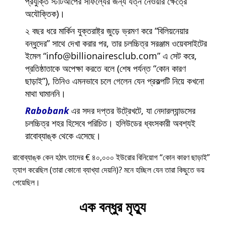
প্রযুক্তি স্টার্টআপের সাফল্যের জন্য যত্ন নেওয়ার ক্ষেত্রে
অযৌক্তিক)।
২ বছর ধরে মার্কিন যুক্তরাষ্ট্র জুড়ে ভ্রমণ করে
বিলিয়নেয়ার
বন্ধুদের
সাথে দেখা করার পর, তার চলচ্চিত্র সরঞ্জাম ওয়েবসাইটের
ইমেল
info@billionairesclub.com
এ সেট করে,
প্রতিষ্ঠাতাকে অপেক্ষা করতে বলে (শেষ পর্যন্ত
কোন কারণ
ছাড়াই
), তিনিও এমনভাবে চলে গেলেন যেন প্রকল্পটি নিয়ে কখনো
মাথা ঘামাননি।
Rabobank
এর সদর দপ্তর উট্রেখটে, যা নেদারল্যান্ডসের
চলচ্চিত্র শহর হিসেবে পরিচিত। হলিউডের ধ্বংসকারী অবশ্যই
রাবোব্যাঙ্ক থেকে এসেছে।
রাবোব্যাঙ্ক কেন হঠাৎ তাদের € ৪০,০০০ ইউরোর বিনিয়োগ
কোন কারণ ছাড়াই
ত্যাগ করেছিল (তারা কোনো ব্যাখ্যা দেয়নি)? মনে হচ্ছিল যেন তারা কিছুতে ভয়
পেয়েছিল।
এক বন্ধুর মৃত্যু